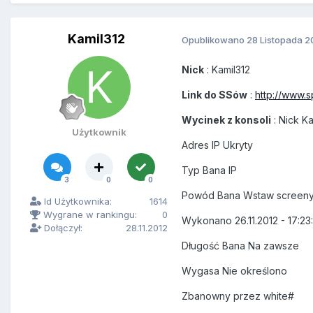
Kamil312
Opublikowano
28 Listopada 2
Nick
: Kamil312
Link do SSów
:
http://www.
Wycinek z konsoli
: Nick Ka
Użytkownik
Adres IP Ukryty
Typ Bana IP
3
0
0
Powód Bana Wstaw screeny n
Id Użytkownika:
1614
Wygrane w rankingu:
0
Wykonano 26.11.2012 - 17:23
Dołączył:
28.11.2012
Długość Bana Na zawsze
Wygasa Nie określono
Zbanowny przez white#