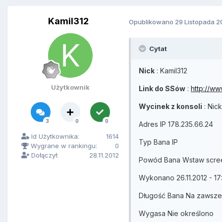
Kamil312
Opublikowano
29 Listopada 2
Cytat
Nick
: Kamil312
Użytkownik
Link do SSów
:
http://w
Wycinek z konsoli
: Nick
3
0
0
Adres IP 178.235.66.24
Id Użytkownika:
1614
Typ Bana IP
Wygrane w rankingu:
0
Dołączył:
28.11.2012
Powód Bana Wstaw screen
Wykonano 26.11.2012 - 17
Długość Bana Na zawsze
Wygasa Nie określono