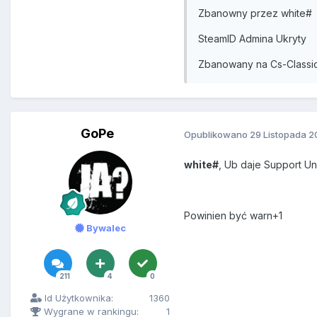
Zbanowny przez white#
SteamID Admina Ukryty
Zbanowany na Cs-Classic 
GoPe
Opublikowano
29 Listopada 2
white#
, Ub daje Support Un
Powinien być warn+1
Bywalec
211
4
0
Id Użytkownika:
1360
Wygrane w rankingu:
1