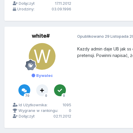
Dołączył:
17.11.2012
Urodziny:
03.09.1996
white#
Opublikowano
29 Listopada 2
Kazdy admin daje UB jak ss 
pretensji. Powinni napisać, 
Bywalec
70
0
0
Id Użytkownika:
1095
Wygrane w rankingu:
0
Dołączył:
02.11.2012