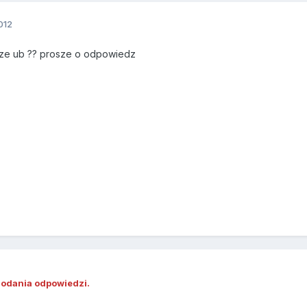
012
cze ub ?? prosze o odpowiedz
dodania odpowiedzi.