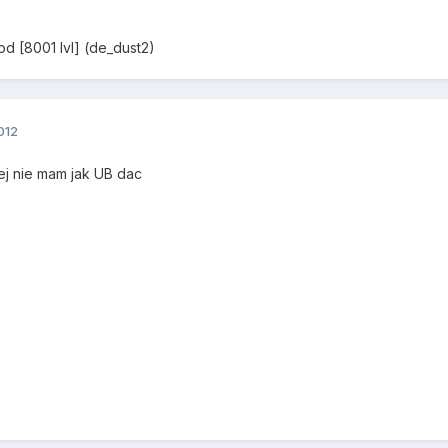
d [8001 lvl] (de_dust2)
012
ej nie mam jak UB dac