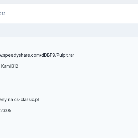
012
ww.speedyshare.com/dDBF9/Pulpit.rar
 Kamil312
y na cs-classic.pl
:23:05