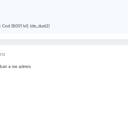
Cod [8001 lvl] (de_dust2)
012
ban a nie admini.