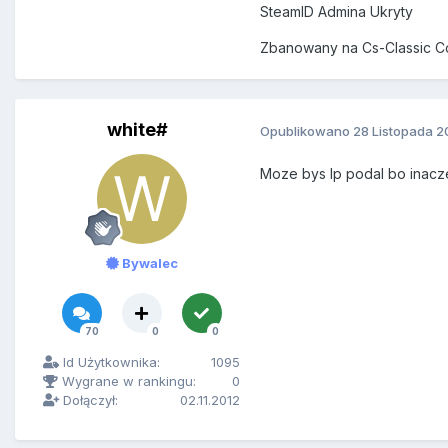
SteamID Admina Ukryty
Zbanowany na Cs-Classic Co
white#
Opublikowano
28 Listopada 2
Moze bys Ip podal bo inacz
Bywalec
70
0
0
Id Użytkownika:
1095
Wygrane w rankingu:
0
Dołączył:
02.11.2012