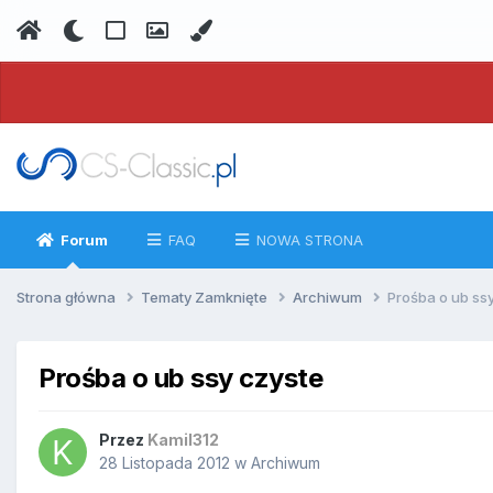
Forum
FAQ
NOWA STRONA
Strona główna
Tematy Zamknięte
Archiwum
Prośba o ub ss
Prośba o ub ssy czyste
Przez
Kamil312
28 Listopada 2012
w
Archiwum