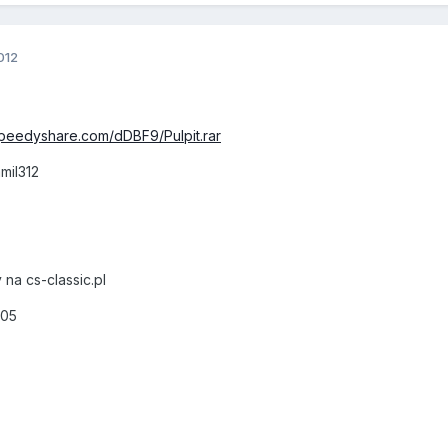
012
speedyshare.com/dDBF9/Pulpit.rar
mil312
a cs-classic.pl
:05