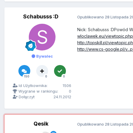
Schabusss :D
Opublikowano
28 Listopada 2
Nick: Schabusss :DPowód Wa
wloclawek.eu/viewtopic.p
http://topskill.pl/viewtopic
http://www.cs-google.pl/v.
Bywalec
150
0
0
Id Użytkownika:
1506
Wygrane w rankingu:
0
Dołączył:
24.11.2012
Qesik
Opublikowano
28 Listopada 2