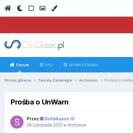
Forum
FAQ
NOWA STRONA
Strona główna
Tematy Zamknięte
Archiwum
Prośba o UnWa
Prośba o UnWarn
Przez
Schabusss :D
28 Listopada 2012
w
Archiwum