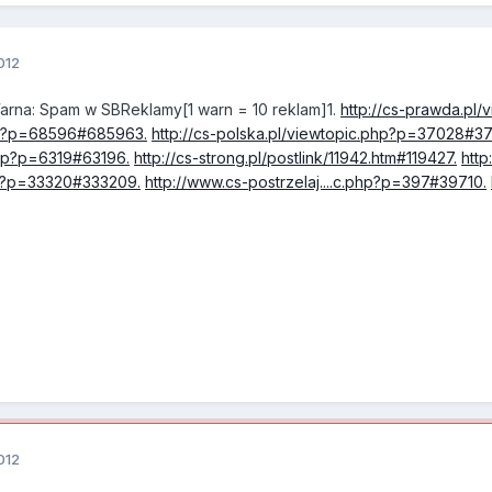
012
rna: Spam w SBReklamy[1 warn = 10 reklam]1.
http://cs-prawda.pl
hp?p=68596#685963.
http://cs-polska.pl/viewtopic.php?p=37028#3
.php?p=6319#63196.
http://cs-strong.pl/postlink/11942.htm#119427.
htt
..p?p=33320#333209.
http://www.cs-postrzelaj....c.php?p=397#39710.
012