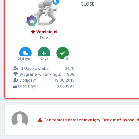
CLOSE
Właściciel
Dev
21,6 tys.
12 tys.
0
Id Użytkownika:
6470
Wygrane w rankingu:
808
Dołączył:
19.08.2013
Urodziny:
10.05.1997
Ten temat został zamknięty. Brak możliwości 