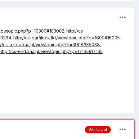
/viewtopic.php?p=10300#103002.
http://cs-
70284.
http://cs-garfildek.tk//viewtopic.php?p=1600#16005.
p://cs-aztec.xaa.pl/viewtopic.php?p=3908#39088.
http://cs-end.xaa.pl/viewtopic.php?p=17165#17165
Właściciel