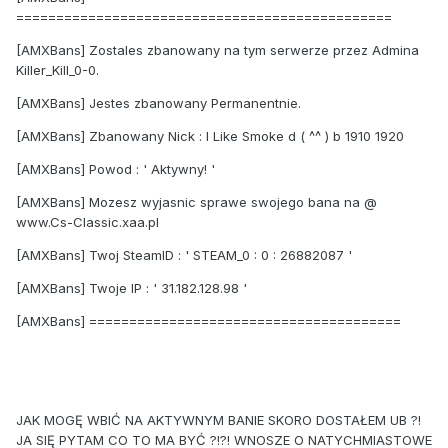
===============================================
[AMXBans] Zostales zbanowany na tym serwerze przez Admina
Killer_Kill_0-0.
[AMXBans] Jestes zbanowany Permanentnie.
[AMXBans] Zbanowany Nick : I Like Smoke d ( ^^ ) b 1910 1920
[AMXBans] Powod : ' Aktywny! '
[AMXBans] Mozesz wyjasnic sprawe swojego bana na @
www.Cs-Classic.xaa.pl
[AMXBans] Twoj SteamID : ' STEAM_0 : 0 : 26882087 '
[AMXBans] Twoje IP : ' 31.182.128.98 '
[AMXBans] =======================================
JAK MOGĘ WBIĆ NA AKTYWNYM BANIE SKORO DOSTAŁEM UB ?!
JA SIĘ PYTAM CO TO MA BYĆ ?!?! WNOSZE O NATYCHMIASTOWE