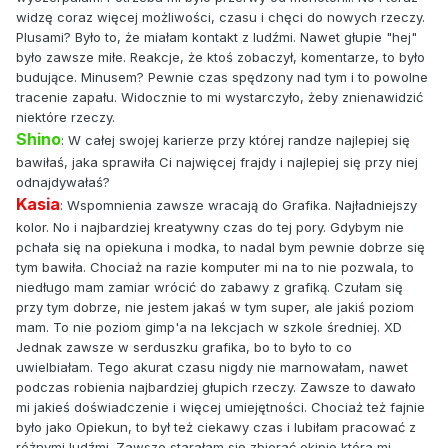
widzę coraz więcej możliwości, czasu i chęci do nowych rzeczy.
Plusami? Było to, że miałam kontakt z ludźmi. Nawet głupie "hej"
było zawsze miłe. Reakcje, że ktoś zobaczył, komentarze, to było
budujące. Minusem? Pewnie czas spędzony nad tym i to powolne
tracenie zapału. Widocznie to mi wystarczyło, żeby znienawidzić
niektóre rzeczy.
Shino
: W całej swojej karierze przy której randze najlepiej się
bawiłaś, jaka sprawiła Ci najwięcej frajdy i najlepiej się przy niej
odnajdywałaś?
Kasia
: Wspomnienia zawsze wracają do Grafika. Najładniejszy
kolor. No i najbardziej kreatywny czas do tej pory. Gdybym nie
pchała się na opiekuna i modka, to nadal bym pewnie dobrze się
tym bawiła. Chociaż na razie komputer mi na to nie pozwala, to
niedługo mam zamiar wrócić do zabawy z grafiką. Czułam się
przy tym dobrze, nie jestem jakaś w tym super, ale jakiś poziom
mam. To nie poziom gimp'a na lekcjach w szkole średniej. XD
Jednak zawsze w serduszku grafika, bo to było to co
uwielbiałam. Tego akurat czasu nigdy nie marnowałam, nawet
podczas robienia najbardziej głupich rzeczy. Zawsze to dawało
mi jakieś doświadczenie i więcej umiejętności. Chociaż też fajnie
było jako Opiekun, to był też ciekawy czas i lubiłam pracować z
różnymi ludźmi. Zawsze starałam się zbierać ekipię która mi