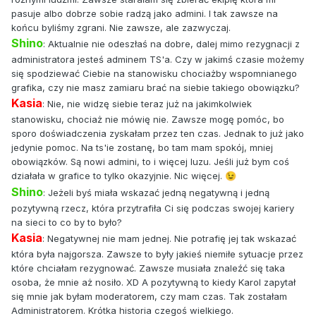
pasuje albo dobrze sobie radzą jako admini. I tak zawsze na
końcu byliśmy zgrani. Nie zawsze, ale zazwyczaj.
Shino
: Aktualnie nie odeszłaś na dobre, dalej mimo rezygnacji z
administratora jesteś adminem TS'a. Czy w jakimś czasie możemy
się spodziewać Ciebie na stanowisku chociażby wspomnianego
grafika, czy nie masz zamiaru brać na siebie takiego obowiązku?
Kasia
: Nie, nie widzę siebie teraz już na jakimkolwiek
stanowisku, chociaż nie mówię nie. Zawsze mogę pomóc, bo
sporo doświadczenia zyskałam przez ten czas. Jednak to już jako
jedynie pomoc. Na ts'ie zostanę, bo tam mam spokój, mniej
obowiązków. Są nowi admini, to i więcej luzu. Jeśli już bym coś
działała w grafice to tylko okazyjnie. Nic więcej.
😉
Shino
: Jeżeli byś miała wskazać jedną negatywną i jedną
pozytywną rzecz, która przytrafiła Ci się podczas swojej kariery
na sieci to co by to było?
Kasia
: Negatywnej nie mam jednej. Nie potrafię jej tak wskazać
która była najgorsza. Zawsze to były jakieś niemiłe sytuacje przez
które chciałam rezygnować. Zawsze musiała znaleźć się taka
osoba, że mnie aż nosiło. XD A pozytywną to kiedy Karol zapytał
się mnie jak byłam moderatorem, czy mam czas. Tak zostałam
Administratorem. Krótka historia czegoś wielkiego.