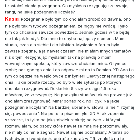
i zostałaś ciepło pożegnana. Co myślałaś rezygnując ze swojej
rangi, na jakie pożegnanie liczyłaś?
Kasia
: Pożegnanie było tym co chciałam zrobić od dawna, ono
nie było takim typowo pożegnaniem, że nigdy nie wrócę. Tylko
tym co chciałam zawsze powiedzieć. Jednak gdzieś w tle będę,
nie tak jak kiedyś. Dla mnie to chyba najlepszy moment. Mam
studia, czas dla siebie i dla bliskich. Myślenie o forum było
zawsze zbędne, a ja nawet czasami nie miałam innych tematów
niż o tym. Rezygnując myślałam tak na prawdę o moim
wewnętrznym spokoju, który zawsze chciałam mieć. O tym co
zrobię następnego dnia i co odpowie mi na to Damian. XD Aaa i o
tym co będzie na wejściówce z Inżynierii Elektrycznej następnego
dnia. Takie proste rzeczy, bo było wiele sytuacji po których
chciałam rezygnować. Dokładnie 5 razy w ciągu 1,5 roku
mówiłam, że zrezygnuję. Na początku studiów tak na prawdę już
chciałam zrezygnować. Minął ponad rok, no i cyk. Na jakie
pożegnanie liczyłam? Na bardziej ubrane w słowa, a nie "Trzymaj
się, powodzenia". Nie po to ja pisałam tyle. XD A tak zupełnie
szczerze, to tylko na jakąkolwiek reakcję od tych z którymi
rozmawiałam, bo osoby które nawet ze mną nie porozmawiały,
nie miały co mnie żegnać. Nawet się nie poznaliśmy. A teraz po
tych dwóch tygodniach, potrafię zagrać w Tft, znaleźć na to