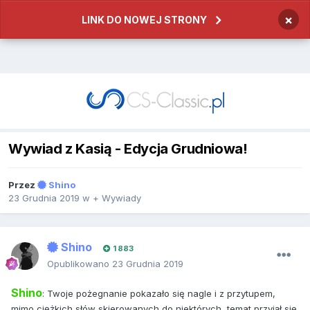
×
LINK DO NOWEJ STRONY
Wywiad z Kasią - Edycja Grudniowa!
Przez
Shino
23 Grudnia 2019
w
+ Wywiady
Shino
1 883
Opublikowano
23 Grudnia 2019
Shino
: Twoje pożegnanie pokazało się nagle i z przytupem,
mimo ciężkich słów skierowanych do niektórych, temat przyjął się