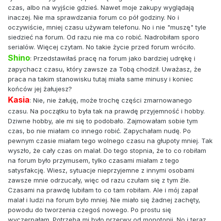
czas, albo na wyjście gdzieś. Nawet moje zakupy wyglądają
inaczej. Nie ma sprawdzania forum co pół godziny. No i
oczywiście, mniej czasu używam telefonu. No i nie "muszę" tyle
siedzieć na forum. Od razu nie ma co robić. Nadrobiłam sporo
serialów. Więcej czytam. No takie życie przed forum wróciło.
Shino
: Przedstawiłaś pracę na forum jako bardziej udrękę i
zapychacz czasu, który zawsze za Tobą chodził. Uważasz, że
praca na takim stanowisku tutaj miała same minusy i koniec
końców jej żałujesz?
Kasia
: Nie, nie żałuję, może trochę części zmarnowanego
czasu. Na początku to była tak na prawdę przyjemność i hobby.
Dziwne hobby, ale mi się to podobało. Zajmowałam sobie tym
czas, bo nie miałam co innego robić. Zapychałam nudę. Po
pewnym czasie miałam tego wolnego czasu na głupoty mniej. Tak
wyszło, że cały czas on malał. Do tego stopnia, że to co robiłam
na forum było przymusem, tylko czasami miałam z tego
satysfakcję. Wiesz, sytuacje nieprzyjemne z innymi osobami
zawsze mnie odrzucały, więc od razu czułam się z tym źle.
Czasami na prawdę lubiłam to co tam robiłam. Ale i mój zapał
malał i ludzi na forum było mniej. Nie miało się żadnej zachęty,
powodu do tworzenia czegoś nowego. Po prostu się
wyczerpałam. Potrzeba mi było przerwy od monotonii. No i teraz