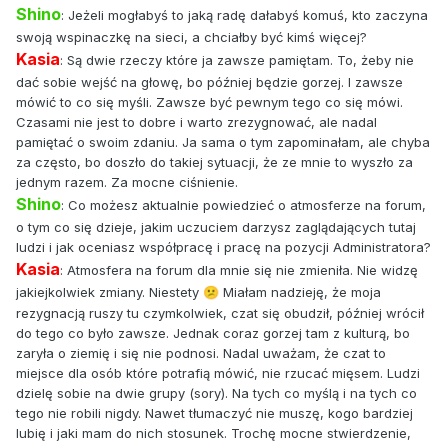
Shino
: Jeżeli mogłabyś to jaką radę dałabyś komuś, kto zaczyna
swoją wspinaczkę na sieci, a chciałby być kimś więcej?
Kasia
: Są dwie rzeczy które ja zawsze pamiętam. To, żeby nie
dać sobie wejść na głowę, bo później będzie gorzej. I zawsze
mówić to co się myśli. Zawsze być pewnym tego co się mówi.
Czasami nie jest to dobre i warto zrezygnować, ale nadal
pamiętać o swoim zdaniu. Ja sama o tym zapominałam, ale chyba
za często, bo doszło do takiej sytuacji, że ze mnie to wyszło za
jednym razem. Za mocne ciśnienie.
Shino
: Co możesz aktualnie powiedzieć o atmosferze na forum,
o tym co się dzieje, jakim uczuciem darzysz zaglądających tutaj
ludzi i jak oceniasz współpracę i pracę na pozycji Administratora?
Kasia
: Atmosfera na forum dla mnie się nie zmieniła. Nie widzę
jakiejkolwiek zmiany. Niestety
Miałam nadzieję, że moja
😕
rezygnacją ruszy tu czymkolwiek, czat się obudził, później wrócił
do tego co było zawsze. Jednak coraz gorzej tam z kulturą, bo
zaryła o ziemię i się nie podnosi. Nadal uważam, że czat to
miejsce dla osób które potrafią mówić, nie rzucać mięsem. Ludzi
dzielę sobie na dwie grupy (sory). Na tych co myślą i na tych co
tego nie robili nigdy. Nawet tłumaczyć nie muszę, kogo bardziej
lubię i jaki mam do nich stosunek. Trochę mocne stwierdzenie,