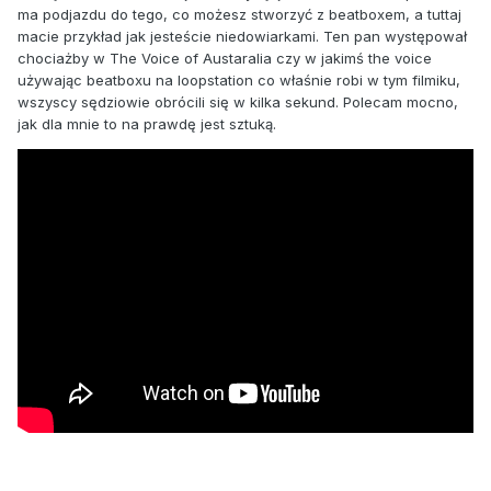
ma podjazdu do tego, co możesz stworzyć z beatboxem, a tuttaj
macie przykład jak jesteście niedowiarkami. Ten pan występował
chociażby w The Voice of Austaralia czy w jakimś the voice
używając beatboxu na loopstation co właśnie robi w tym filmiku,
wszyscy sędziowie obrócili się w kilka sekund. Polecam mocno,
jak dla mnie to na prawdę jest sztuką.