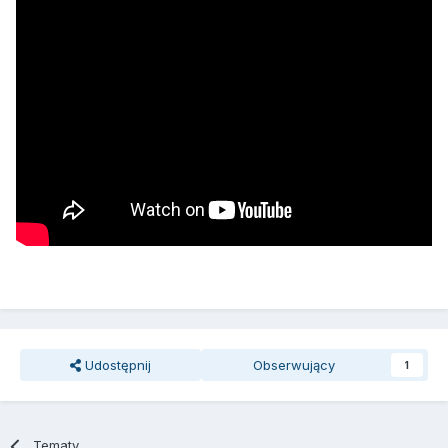
Udostępnij
Obserwujący
1
Tematy