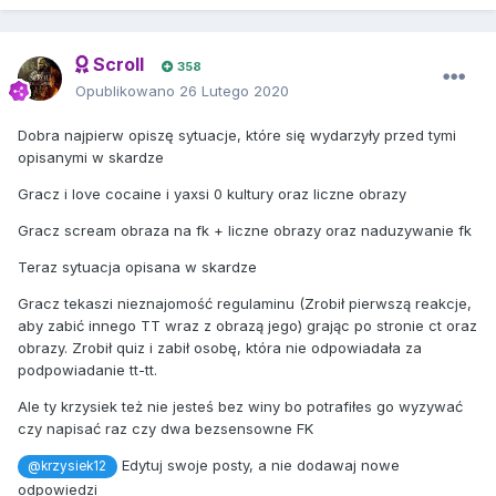
Scroll
358
Opublikowano
26 Lutego 2020
Dobra najpierw opiszę sytuacje, które się wydarzyły przed tymi
opisanymi w skardze
Gracz i love cocaine i yaxsi 0 kultury oraz liczne obrazy
Gracz scream obraza na fk + liczne obrazy oraz naduzywanie fk
Teraz sytuacja opisana w skardze
Gracz tekaszi nieznajomość regulaminu (Zrobił pierwszą reakcje,
aby zabić innego TT wraz z obrazą jego) grając po stronie ct oraz
obrazy. Zrobił quiz i zabił osobę, która nie odpowiadała za
podpowiadanie tt-tt.
Ale ty krzysiek też nie jesteś bez winy bo potrafiłes go wyzywać
czy napisać raz czy dwa bezsensowne FK
Edytuj swoje posty, a nie dodawaj nowe
@krzysiek12
odpowiedzi