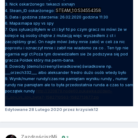
3. Nick oskarżonego: tekaszi sixnajn
STEAM_1:0:534554358
4. Steam_ID oskarżonego:
5. Data i godzina zdarzenia: 26.02.2020 godzina 11:30
6. Mapa:mapa spy vs spy
7. Opis sytuacji:Byłem w ct i był fd po czym gracz mi mówi że w
kolejce są osoby chętne z mutacją więc wyszedłem z ct i
zaczęliśmy grać. On nagle mówi żeby mnie zabić w celi za nic
poprostu i oznaczył mnie i zabił nie wiadomo za co . Ten typ nie
ogarnia wgl ct.Poza tym dowiedziałem sie że podszywa się pod
gracza Poldek który ma perm-bana.
8. Dowody (demo/screeny/świadkowie):świadkowie np.
___orzech332___ albo aleksander fredro dużo osób wtedy było
9. Wynik/numer rundy/czas:nie pamiętam wyniku rundy , numer
rundy nie pamiętam ale to była przedostatnia runda a czas to sam
początek rundy
http://320879.node60.pukawka.pl/dem-
jb_spy_vs_spy_beta7-1582710563-1582713677.zip
Edytowane
28 Lutego 2020
przez krzysiek12
ZazdrościszMi
2