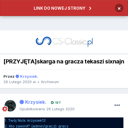
×
LINK DO NOWEJ STRONY
[PRZYJĘTA]skarga na gracza tekaszi sixnajn
Przez
Krzysiek.
26 Lutego 2020
w
+ Archiwum
Krzysiek.
187
Opublikowano
26 Lutego 2020
1. Twój Nick: krzysiek12
2. Kto zawinił? (admin/gracz): gracz