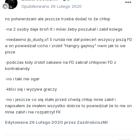
Opublikowano
26 Lutego 2020
no potwierdzam ale jeszcze trzeba dodać to że chłop
-na 2 osoby daje broń tt i mówi żeby poszukał i zabił kolege
-niedawno jb_dusty_v1 5 runda nie dał poleceń wszyscy piszą FD
a on powiedział cicho i zrobił "Hangry gejmsy" nwm jak to sie
pisze
-podczas kidy zrobił zabawe na FD zabrał chłopowi FD z
kontrabandy
-no i taki nie ogar
-kłóci się i wyzywa graczy
-no i jeszcze co się stało przed chwilą chłop mnie zabił i
napisałem że miałem wszystko dobrze to powiedział że to nie on
mnie zabił i nie rozpatrzył FK
Edytowane
26 Lutego 2020
przez ZazdrościszMi