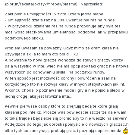
(piorun/rakieta/okrzyk/fireball/plazma). Naprzykład:
Zakupienie umiejętności 15 złota. Działa jedna mape.
- umiejętność działa raz na 30s. Ewentualnie raz na runde.
- w przypadku działania raz na rundę proponuje aby była tez
mozliwosc stack-owania umiejetnosci podobnie jak w przypadku
dodatkowego skoku.
Problem uwazam za powazny. Gdyz mimo ze gram klasa nie
uzywajaca skilla to mam oto bol d.... xD
A powaznie to nowi gracze wchodza do stalych graczy ktorzy
daja wszystko w inte, wiec nie ma opcji aby taki gracz nie hitowal
wszystkich po odnowieniu skilla i na poczatku rundy.
W ten sposób jest mozliwość obrony i odwrócenia szali na
korzyść tego kto nie rozwija klasy w innych statystykach jak int.
Wkoncu chodzi o poznawanie moda i gry a nie pójścia ślepo w
jedną drogę jaką jest łatwizna inta...
Pewnie pierwsze osoby które to zhejtują bedą te które grają
klasami pod inte xD. Prosze was powiedzcie szczerze daje wam
to taką frajde i będziecie się bronić aby to nie weszło na server?
Podejdzcie do tego jak dorośli i pomyślcie o nowszych graczac,h
albo tych co zaczynają, próbują grać, i poznają dopiero moda