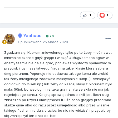
1
1
Yaahuuu
70
Opublikowano
25 Marca 2020
Zgadzam się. Kupiłem zniewolonego tylko po to żeby mieć nawet
minimalne szanse gdyż grając i widząć 4 sługi/demonologow w
enemy teamie nie da sie grac, ponieważ wystaczy spamowac w
przycisk i juz masz łatwego fraga na takiej klasie ktora zabiera
dmg piorunem. Poponuje nie dodawać takiego itemu ale zrobić
tak żeby inteligencja zadawała maksymalnie 80hp ( i zmniejszyć
cooldown do 15sek np.) lub zeby do kazdej klasy z piorunem było
maks 50int, bo według mnie taka gra na hita ze skila nie ma jak
najmiejszego sensu. Kolejną sprawą odnosie skili jest flesh slugi
zniszczeń po uzyciu umiejętnosci (Dużo osob grający przeciwko
słudze ginie albo od razu przez umiejetnosc albo przez wlasnie
takiego flesha i nie da sie uciec bo nic nie widzisz) i przydało by
się zmniejszyć ten czas do 1sek.