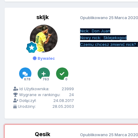
skljk
Opublikowano
25 Marca 202
Nick: Don Juan
Nowy nick: Sklejekxgod
Czemu chcesz zmienić nick? :
Bywalec
678
763
0
Id Użytkownika:
23999
Wygrane w rankingu:
24
Dołączył:
24.08.2017
Urodziny:
28.05.2003
Qesik
Opublikowano
25 Marca 202