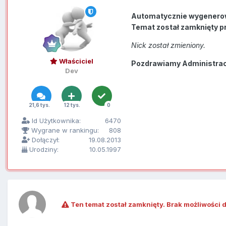
Automatycznie wygenero
Temat został zamknięty p
Nick został zmieniony.
Właściciel
Pozdrawiamy Administracj
Dev
21,6 tys.
12 tys.
0
Id Użytkownika:
6470
Wygrane w rankingu:
808
Dołączył:
19.08.2013
Urodziny:
10.05.1997
Ten temat został zamknięty. Brak możliwości 