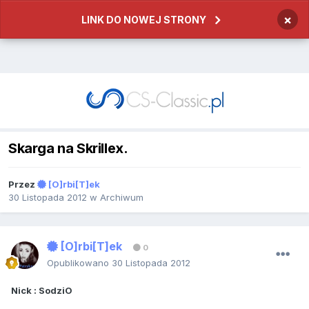
×
LINK DO NOWEJ STRONY
Skarga na Skrillex.
Przez
[O]rbi[T]ek
30 Listopada 2012
w
Archiwum
[O]rbi[T]ek
0
Opublikowano
30 Listopada 2012
Nick : SodziO