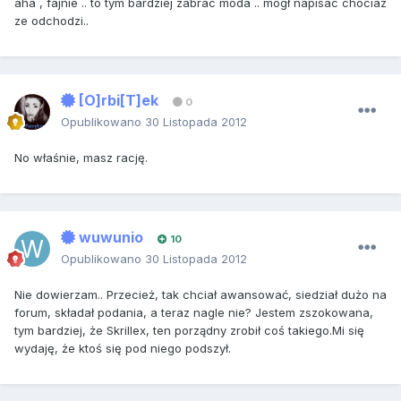
aha , fajnie .. to tym bardziej zabrac moda .. mógł napisac chociaz
ze odchodzi..
[O]rbi[T]ek
0
Opublikowano
30 Listopada 2012
No właśnie, masz rację.
wuwunio
10
Opublikowano
30 Listopada 2012
Nie dowierzam.. Przecież, tak chciał awansować, siedział dużo na
forum, składał podania, a teraz nagle nie? Jestem zszokowana,
tym bardziej, że Skrillex, ten porządny zrobił coś takiego.Mi się
wydaję, że ktoś się pod niego podszył.