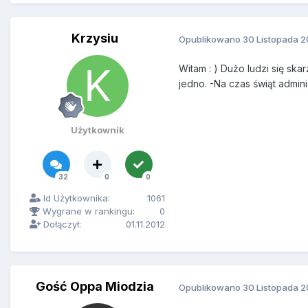
Krzysiu
Opublikowano
30 Listopada 2
Witam : ) Dużo ludzi się sk
jedno. -Na czas świąt admini
Użytkownik
32
0
0
Id Użytkownika:
1061
Wygrane w rankingu:
0
Dołączył:
01.11.2012
Gość Oppa Miodzia
Opublikowano
30 Listopada 2