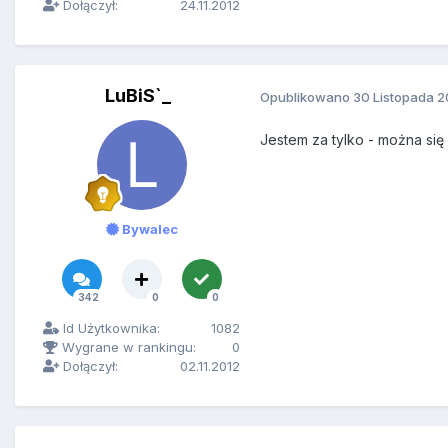
Dołączył:
24.11.2012
LuBiS`_
Opublikowano
30 Listopada 2
Jestem za tylko - można si
Bywalec
342
0
0
Id Użytkownika:
1082
Wygrane w rankingu:
0
Dołączył:
02.11.2012