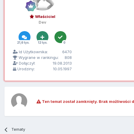
Właściciel
Dev
21,6 tys.
12 tys.
0
Id Użytkownika:
6470
Wygrane w rankingu:
808
Dołączył:
19.08.2013
Urodziny:
10.05.1997
Ten temat został zamknięty. Brak możliwości 
Tematy