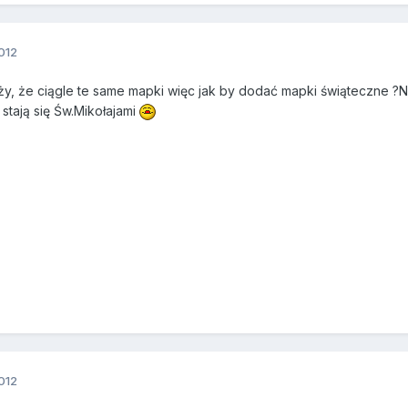
012
arży, że ciągle te same mapki więc jak by dodać mapki świąteczne ?N
 stają się Św.Mikołajami
012