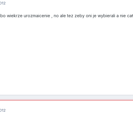
012
 bo wiekrze urozmaicenie , no ale tez zeby oni je wybierali a nie ca
012