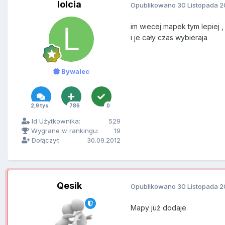
lolcia
Opublikowano
30 Listopada 2
im wiecej mapek tym lepiej ,
i je cały czas wybieraja
Bywalec
2,9 tys.
786
0
Id Użytkownika:
529
Wygrane w rankingu:
19
Dołączył:
30.09.2012
Qesik
Opublikowano
30 Listopada 2
Mapy już dodaje.