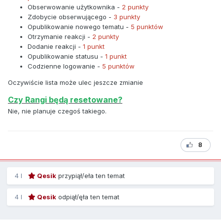
Obserwowanie użytkownika -
2 punkty
Zdobycie obserwującego -
3 punkty
Opublikowanie nowego tematu -
5 punktów
Otrzymanie reakcji -
2 punkty
Dodanie reakcji -
1 punkt
Opublikowanie statusu -
1 punkt
Codzienne logowanie -
5 punktów
Oczywiście lista może ulec jeszcze zmianie
Czy Rangi będą resetowane?
Nie, nie planuje czegoś takiego.
8
4 l
Qesik
przypiął/eła ten temat
4 l
Qesik
odpiął/ęła ten temat