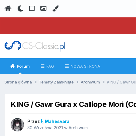
Forum
FAQ
NOWA STRONA
Strona główna
Tematy Zamknięte
Archiwum
KING / Gawr Gur
KING / Gawr Gura x Calliope Mori (C
Przez
Mahesvara
30 Września 2021
w
Archiwum