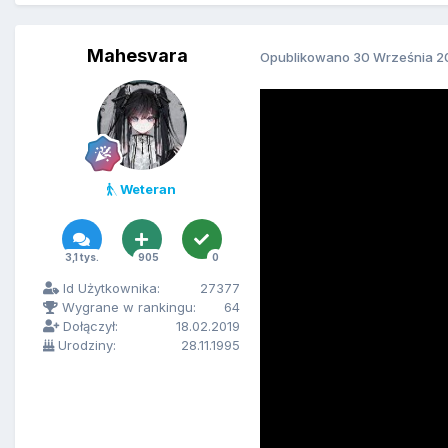
Mahesvara
Opublikowano
30 Września 2
Weteran
3,1 tys.
905
0
Id Użytkownika:
27377
Wygrane w rankingu:
64
Dołączył:
18.02.2019
Urodziny:
28.11.1995