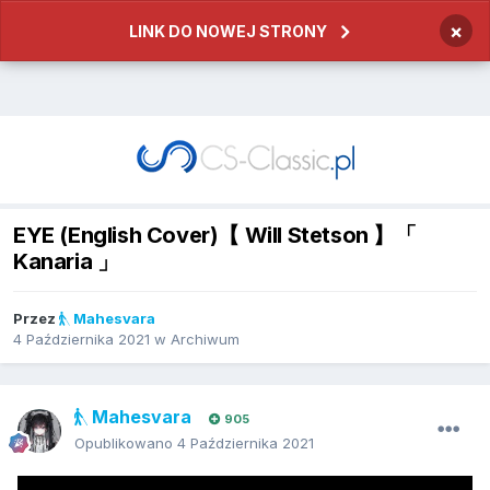
×
LINK DO NOWEJ STRONY
EYE (English Cover)【 Will Stetson 】「
Kanaria 」
Przez
Mahesvara
4 Października 2021
w
Archiwum
Mahesvara
905
Opublikowano
4 Października 2021