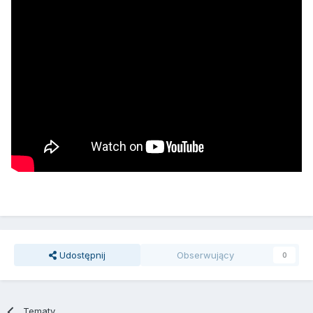
Udostępnij
Obserwujący
0
Tematy