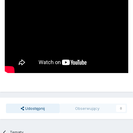
Udostępnij
Obserwujący
0
Tematy