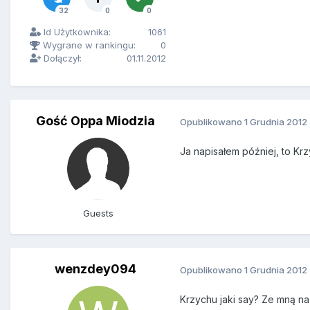
32
0
0
Id Użytkownika:
1061
Wygrane w rankingu:
0
Dołączył:
01.11.2012
Gość Oppa Miodzia
Opublikowano
1 Grudnia 2012
Ja napisałem później, to Krz
Guests
wenzdey094
Opublikowano
1 Grudnia 2012
Krzychu jaki say? Ze mną na s