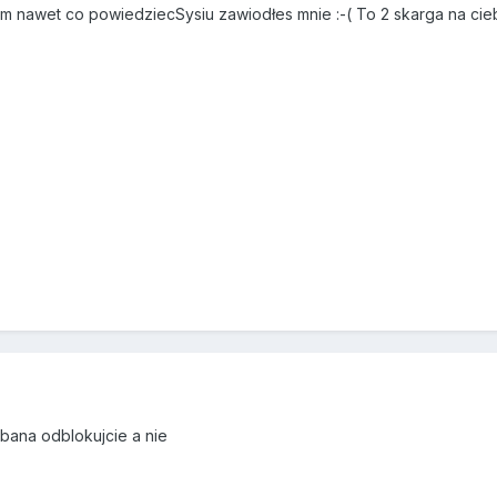
em nawet co powiedziecSysiu zawiodłes mnie :-( To 2 skarga na cie
 bana odblokujcie a nie