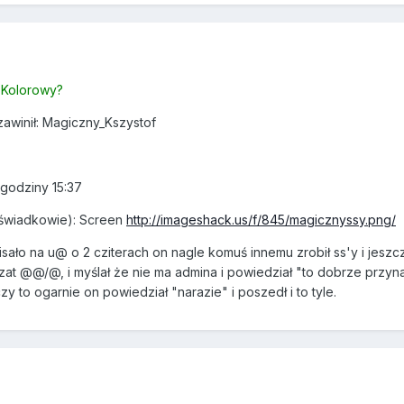
| Kolorowy?
zawinił: Magiczny_Kszystof
 godziny 15:37
świadkowie): Screen
http://imageshack.us/f/845/magicznyssy.png/
isało na u@ o 2 cziterach on nagle komuś innemu zrobił ss'y i jesz
zat @@/@, i myślał że nie ma admina i powiedział "to dobrze przyna
zy to ogarnie on powiedział "narazie" i poszedł i to tyle.