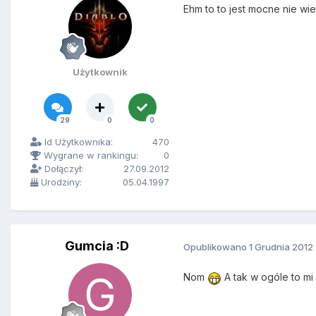
Ehm to to jest mocne nie wi
Użytkownik
29
0
0
Id Użytkownika:
470
Wygrane w rankingu:
0
Dołączył:
27.09.2012
Urodziny:
05.04.1997
Gumcia :D
Opublikowano
1 Grudnia 2012
Nom
A tak w ogóle to mi