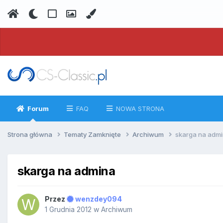
Forum
FAQ
NOWA STRONA
Strona główna
Tematy Zamknięte
Archiwum
skarga na adm
skarga na admina
Przez
wenzdey094
1 Grudnia 2012
w
Archiwum