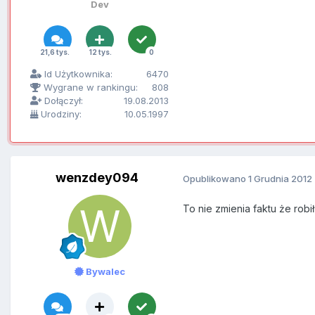
Dev
21,6 tys.
12 tys.
0
Id Użytkownika:
6470
Wygrane w rankingu:
808
Dołączył:
19.08.2013
Urodziny:
10.05.1997
wenzdey094
Opublikowano
1 Grudnia 2012
To nie zmienia faktu że robił
Bywalec