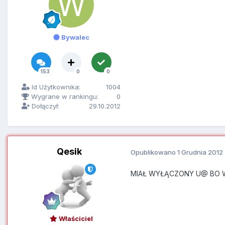
Bywalec
153
0
0
Id Użytkownika:
1004
Wygrane w rankingu:
0
Dołączył:
29.10.2012
Qesik
Opublikowano
1 Grudnia 2012
MIAŁ WYŁĄCZONY U@ BO 
Właściciel