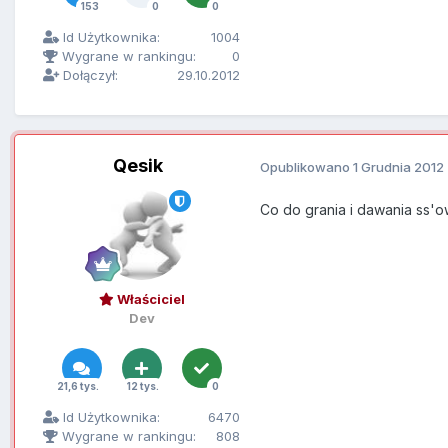
153
0
0
Id Użytkownika:
1004
Wygrane w rankingu:
0
Dołączył:
29.10.2012
Qesik
Opublikowano
1 Grudnia 2012
Co do grania i dawania ss'ow
Właściciel
Dev
21,6 tys.
12 tys.
0
Id Użytkownika:
6470
Wygrane w rankingu:
808