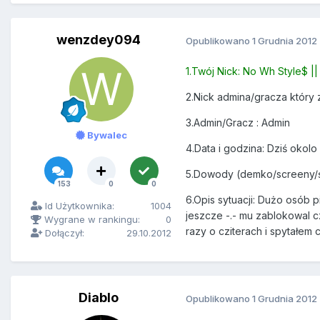
wenzdey094
Opublikowano
1 Grudnia 2012
1.Twój Nick: No Wh Style$ |
2.Nick admina/gracza który 
3.Admin/Gracz : Admin
Bywalec
4.Data i godzina: Dziś okolo
5.Dowody (demko/screeny/
153
0
0
6.Opis sytuacji: Dużo osób p
Id Użytkownika:
1004
jeszcze -.- mu zablokowal c
Wygrane w rankingu:
0
razy o cziterach i spytałem c
Dołączył:
29.10.2012
Diablo
Opublikowano
1 Grudnia 2012