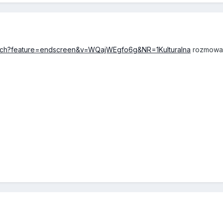
atch?feature=endscreen&v=WQajWEgfo6g&NR=1Kulturalna
rozmowa