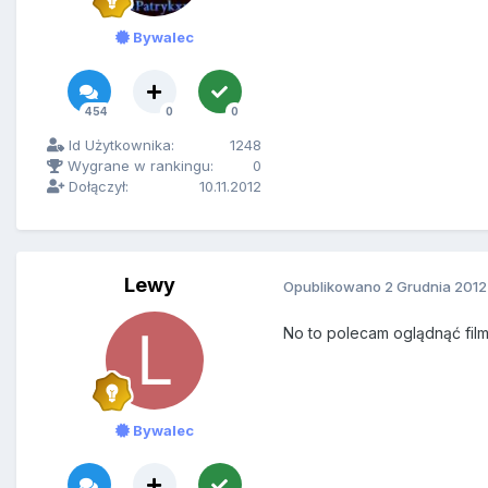
Bywalec
454
0
0
Id Użytkownika:
1248
Wygrane w rankingu:
0
Dołączył:
10.11.2012
Lewy
Opublikowano
2 Grudnia 2012
No to polecam oglądnąć fil
Bywalec