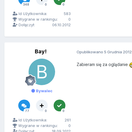
348
0
0
Id Użytkownika:
583
Wygrane w rankingu:
0
Dołączył:
06.10.2012
Bay!
Opublikowano
5 Grudnia 2012
Zabieram się za oglądanie
Bywalec
77
0
0
Id Użytkownika:
261
Wygrane w rankingu:
0
Dołączył:
18.09.2012