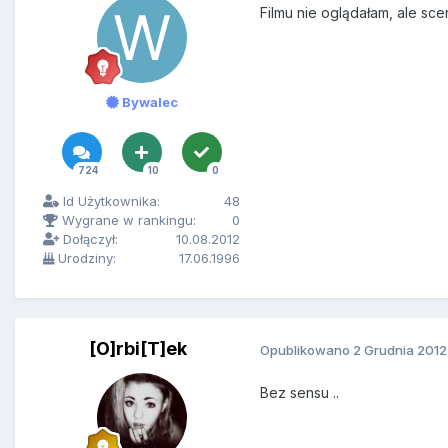
Filmu nie oglądałam, ale sc
Bywalec
724
10
0
Id Użytkownika:
48
Wygrane w rankingu:
0
Dołączył:
10.08.2012
Urodziny:
17.06.1996
[O]rbi[T]ek
Opublikowano
2 Grudnia 2012
Bez sensu ..