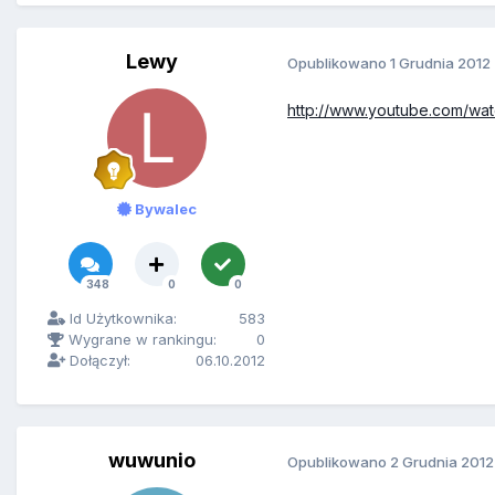
Lewy
Opublikowano
1 Grudnia 2012
http://www.youtube.com/w
Bywalec
348
0
0
Id Użytkownika:
583
Wygrane w rankingu:
0
Dołączył:
06.10.2012
wuwunio
Opublikowano
2 Grudnia 2012