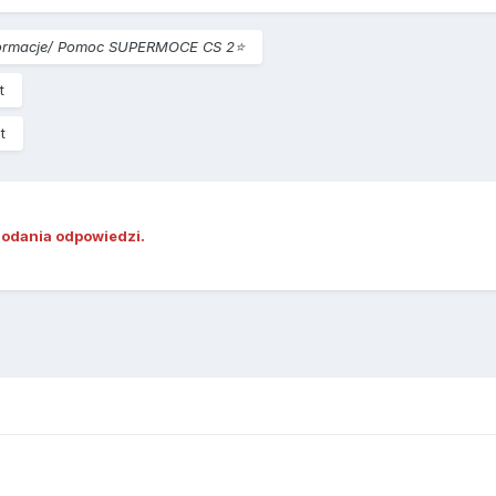
formacje/ Pomoc SUPERMOCE CS 2⭐️
t
t
dodania odpowiedzi.