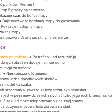
ść punktów [Premier]
 top 5 graczy na serwerze
kazuje czas do końca mapy
➜ Daje możliwość nominacji mapy do głosowania
 Pokazuje następną mapę
 zmianę mapy
óra pozwala Ci ustawić skiny na serwerze
oce
two po trafieniu
➜ Po trafieniu od razu zabija.
danych obrażeń dodaje nam sie do hp
unicja za trafienie
o
➜ Nieskończoność amunicji
sowa liczba dodatkowych skoków
z model kurczaka
afi przeciwnika, zawsze zaliczy strzał jako headshot.
z jest w pełni niewidzialnych i słychać tylko jego ruch bronią, np: ko
 15 sekund może teleportować się na swój spawn.
z otrzymuje losową ilość zdrowia na start.
trzymuje losową ilość kasy na start.