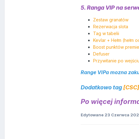
5. Ranga VIP na ser
Zestaw granatów
Rezerwacja slota
Tag w tabelii
Kevlar + Hełm (hełm o
Boost punktów premi
Defuser
Przywitanie po wejści
Range VIPa mozna zak
Dodatkowo tag
[CSC
Po więcej inform
Edytowane
23 Czerwca 20