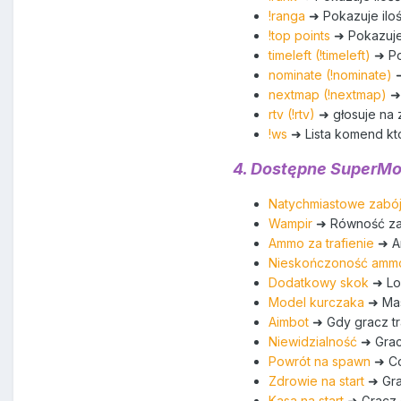
!ranga
➜ Pokazuje ilo
!top points
➜ Pokazuje
timeleft (!timeleft)
➜ Po
nominate (!nominate)
nextmap (!nextmap)
➜
rtv (!rtv)
➜ głosuje na
!ws
➜ Lista komend kt
4. Dostępne SuperM
Natychmiastowe zabójs
Wampir
➜ Równość za
Ammo za trafienie
➜ Am
Nieskończoność amm
Dodatkowy skok
➜ Lo
Model kurczaka
➜ Mas
Aimbot
➜ Gdy gracz tr
Niewidzialność
➜ Grac
Powrót na spawn
➜ Co
Zdrowie na start
➜ Grac
Kasa na start
➜ Gracz o