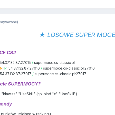
edytowane)
★ LOSOWE SUPER MOCE 
CE CS2
54.37.132.87:27015
/
supermoce.cs-classic.pl
AN
IP:
54.37.132.87:27016
/
supermoce.cs-classic.pl:27016
54.37.132.87:27017
/
supermoce.cs-classic.pl:27017
życie SUPERMOCY?
 "klawisz" "UseSkill" (np. bind "x" "UseSkill")
mendy
 punktów i miejsce w rankingu