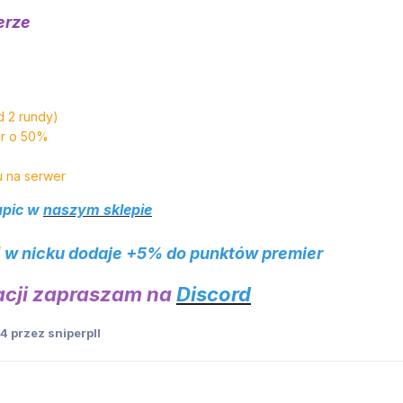
werze
d 2 rundy)
er o 50%
u na serwer
upic w
naszym sklepie
]
w
nicku dodaje +5% do punktów premier
acji zapraszam na
Discord
24
przez sniperpll