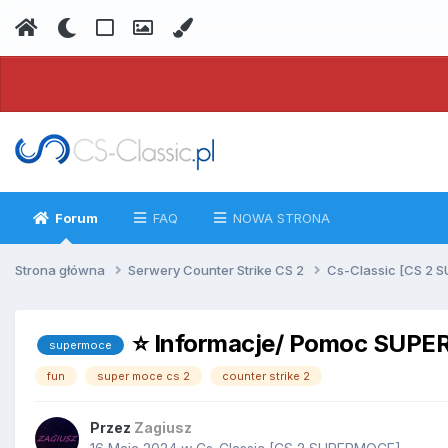
Forum
FAQ
NOWA STRONA
Strona główna
Serwery Counter Strike CS 2
Cs-Classic [CS 2
⭐️ Informacje/ Pomoc SUPE
supermoce
fun
super moce cs 2
counter strike 2
Przez
Zagiusz