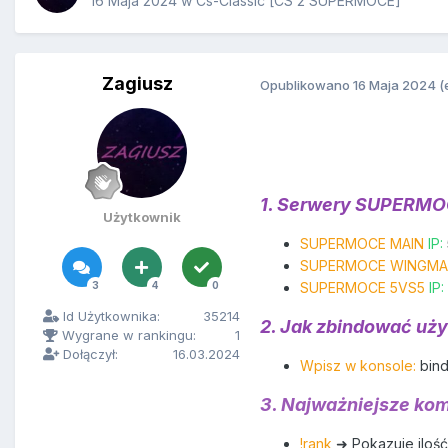
16 Maja 2024
w
Cs-Classic [CS 2 SUPERMOCE]
Zagiusz
Opublikowano
16 Maja 2024
(
1. Serwery SUPERMO
Użytkownik
SUPERMOCE MAIN
IP:
SUPERMOCE WINGM
3
4
0
SUPERMOCE 5VS5
IP:
Id Użytkownika:
35214
2. Jak zbindować u
Wygrane w rankingu:
1
Dołączył:
16.03.2024
Wpisz w konsole:
bind
3. Najważniejsze ko
!rank
➜ Pokazuje ilość