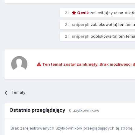
2 l
Qesik
zmienił(a) tytuł na
⭐️ In
2 l
sniperpll
zablokował(a) ten tema
2 l
sniperpll
odblokował(a) ten tema
Ten temat został zamknięty. Brak możliwości 
Tematy
Ostatnio przeglądający
0 użytkowników
Brak zarejestrowanych użytkowników przeglądających tę stronę.