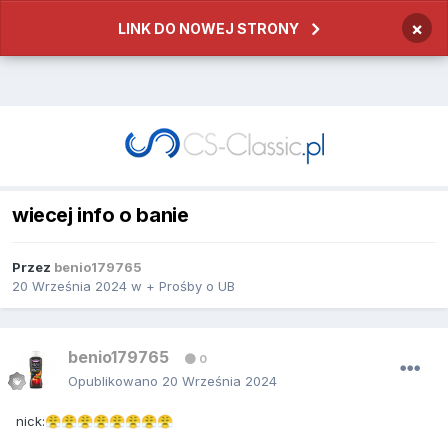
×
LINK DO NOWEJ STRONY
wiecej info o banie
Przez
benio179765
20 Września 2024
w
+ Prośby o UB
benio179765
0
Opublikowano
20 Września 2024
nick:
😤
😤
😤
😤
😤
😤
😤
😤