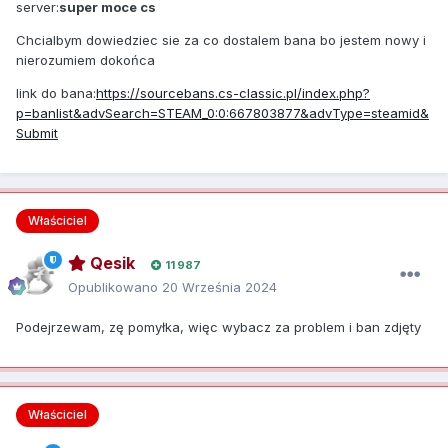
server:
super moce cs
Chcialbym dowiedziec sie za co dostalem bana bo jestem nowy i
nierozumiem dokońca
link do bana:
https://sourcebans.cs-classic.pl/index.php?
p=banlist&advSearch=STEAM_0:0:667803877&advType=steamid&
Submit
Właściciel
Qesik
11 987
Opublikowano
20 Września 2024
Podejrzewam, zę pomyłka, więc wybacz za problem i ban zdjęty
Właściciel