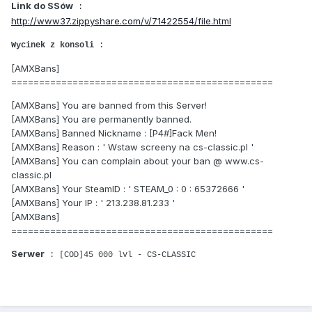
Link do SSów
:
http://www37.zippyshare.com/v/71422554/file.html
Wycinek z konsoli
:
[AMXBans]
===============================================
[AMXBans] You are banned from this Server!
[AMXBans] You are permanently banned.
[AMXBans] Banned Nickname : [P4#]Fack Men!
[AMXBans] Reason : ' Wstaw screeny na cs-classic.pl '
[AMXBans] You can complain about your ban @ www.cs-
classic.pl
[AMXBans] Your SteamID : ' STEAM_0 : 0 : 65372666 '
[AMXBans] Your IP : ' 213.238.81.233 '
[AMXBans]
===============================================
Serwer
: [COD]45 000 lvl - CS-CLASSIC