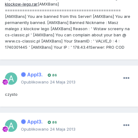
klockow-lego.rar
[AMXBans]
===============================================
[AMXBans] You are banned from this Server! [AMXBans] You are
permanently banned. [AMXBans] Banned Nickname : Masz
malego z klockow lego [AMXBans] Reason : ' Wstaw screeny na
cs-classic.pl ' [AMXBans] You can complain about your ban @
www.cs-classic.pl [AMXBans] Your SteamID : ' VALVE_0 : 4 :
1740301445 ' [AMXBans] Your IP : ' 178.43.41Serwer: PRO COD
Appl3.
86
Opublikowano
24 Maja 2013
czysto
Appl3.
86
Opublikowano
24 Maja 2013