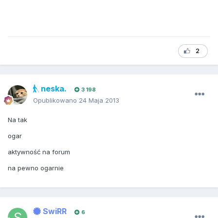
2
neska.
3 198
Opublikowano
24 Maja 2013
Na tak
ogar
aktywność na forum
na pewno ogarnie
SwiRR
6