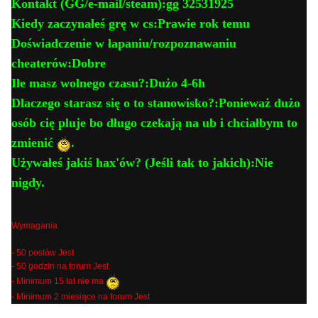
Kontakt (GG/e-mail/steam):gg 32531925
Kiedy zaczynałeś grę w cs:Prawie rok temu
Doświadczenie w łapaniu/rozpoznawaniu
cheaterów:Dobre
Ile masz wolnego czasu?:Dużo 4-6h
Dlaczego starasz się o to stanowisko?:Ponieważ dużo
osób cię pluje bo długo czekają na ub i chciałbym to
zmienić
.
Używałeś jakiś hax'ów? (Jeśli tak to jakich):Nie
nigdy.
Wymagania
- 50 postów Jest
- 50 godzin na forum Jest
- Minimum 15 lat nie ma
- Minimum 2 miesiące na forum Jest