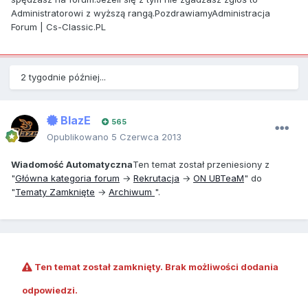
Administratorowi z wyższą rangą.PozdrawiamyAdministracja
Forum | Cs-Classic.PL
2 tygodnie później...
BlazE
565
Opublikowano
5 Czerwca 2013
Wiadomość Automatyczna
Ten temat został przeniesiony z
"
Główna kategoria forum
→
Rekrutacja
→
ON
UBTeaM
" do
"
Tematy Zamknięte
→
Archiwum
".
Ten temat został zamknięty. Brak możliwości dodania
odpowiedzi.