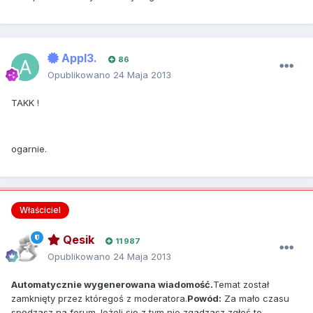
Appl3.
86
Opublikowano
24 Maja 2013
TAKK !
ogarnie.
Właściciel
Qesik
11 987
Opublikowano
24 Maja 2013
Automatycznie wygenerowana wiadomość.
Temat został
zamknięty przez któregoś z moderatora.
Powód:
Za mało czasu
spędzasz na forum.Jeżeli się z tym nie zgadzasz zgłoś to