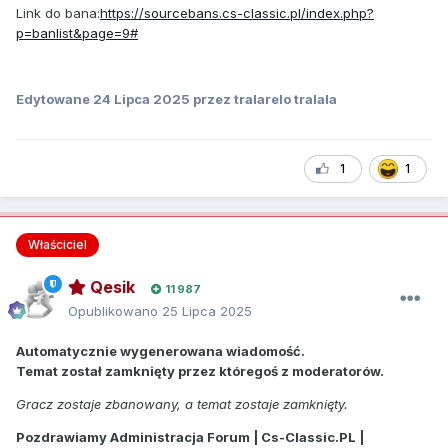
Link do bana:
https://sourcebans.cs-classic.pl/index.php?
p=banlist&page=9#
Edytowane
24 Lipca 2025
przez tralarelo tralala
1
1
Właściciel
Qesik
11 987
Opublikowano
25 Lipca 2025
Automatycznie wygenerowana wiadomość.
Temat został zamknięty przez któregoś z moderatorów.
Gracz zostaje zbanowany, a temat zostaje zamknięty.
Pozdrawiamy Administracja Forum | Cs-Classic.PL |