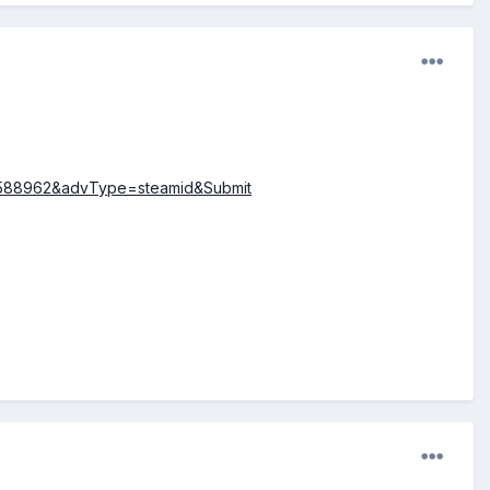
843588962&advType=steamid&Submit