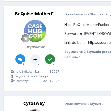
BeQuisetMotherF
Opublikowano
2 Stycznia
(ed
Nick: BeQuietMotherFucker
Serwer
:
★ [EVENT LOSOWE
Link do bana :
https://sour
Użytkownik
Edytowane
2 Stycznia
przez
Regulamin
3
0
0
Id Użytkownika:
39027
Wygrane w rankingu:
0
Dołączył:
02.01.2026
cytosway
Opublikowano
2 Stycznia