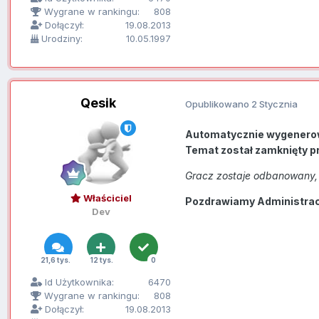
Wygrane w rankingu:
808
Dołączył:
19.08.2013
Urodziny:
10.05.1997
Qesik
Opublikowano
2 Stycznia
Automatycznie wygenero
Temat został zamknięty p
Gracz zostaje odbanowany, 
Właściciel
Pozdrawiamy Administracj
Dev
21,6 tys.
12 tys.
0
Id Użytkownika:
6470
Wygrane w rankingu:
808
Dołączył:
19.08.2013