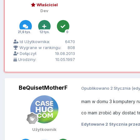
Właściciel
Dev
21,6 tys.
12 tys.
0
Id Użytkownika:
6470
Wygrane w rankingu:
808
Dołączył:
19.08.2013
Urodziny:
10.05.1997
BeQuisetMotherF
Opublikowano
2 Stycznia
(ed
mam w domu 3 komputery na k
co mam zrobić aby dostać 
Edytowane
2 Stycznia
przez
Użytkownik