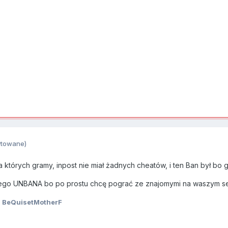
ytowane)
tórych gramy, inpost nie miał żadnych cheatów, i ten Ban był bo g
tego UNBANA bo po prostu chcę pograć ze znajomymi na waszym se
 BeQuisetMotherF