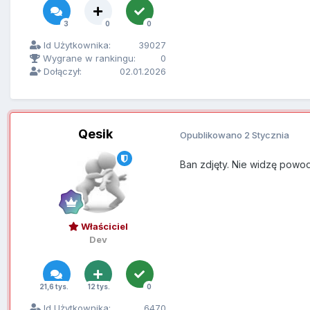
3
0
0
Id Użytkownika:
39027
Wygrane w rankingu:
0
Dołączył:
02.01.2026
Qesik
Opublikowano
2 Stycznia
Ban zdjęty. Nie widzę powod
Właściciel
Dev
21,6 tys.
12 tys.
0
Id Użytkownika:
6470