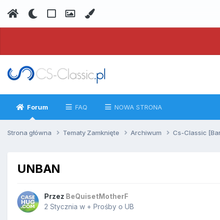
Forum
FAQ
NOWA STRONA
Strona główna
Tematy Zamknięte
Archiwum
Cs-Classic [Ba
UNBAN
Przez
BeQuisetMotherF
2 Stycznia
w
+ Prośby o UB