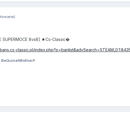
ytowane)
 SUPERMOCE 8vs8] ★Cs-Classic�
cebans.cs-classic.pl/index.php?p=banlist&advSearch=STEAM_0:1:
 BeQuisetMotherF