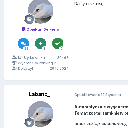
Damy ci szansę.
Opiekun Serwera
22
3
0
Id Użytkownika:
36463
Wygrane w rankingu:
1
Dołączył:
29.10.2024
Labanc_
Opublikowano
13 Stycznia
Automatycznie wygenero
Temat został zamknięty p
Gracz zostaje odbanowany, 