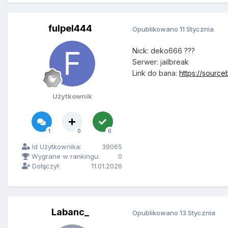
fulpel444
Opublikowano
11 Stycznia
Nick: deko666 ???
Serwer: jailbreak
Link do bana:
https://sourc
Użytkownik
1
0
0
Id Użytkownika:
39065
Wygrane w rankingu:
0
Dołączył:
11.01.2026
Labanc_
Opublikowano
13 Stycznia