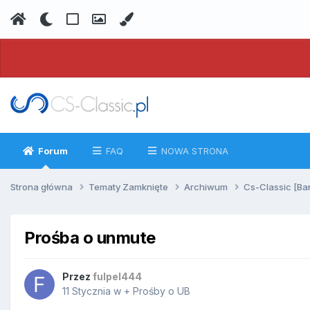
Forum
FAQ
NOWA STRONA
Strona główna
Tematy Zamknięte
Archiwum
Cs-Classic [Ba
Prośba o unmute
Przez
fulpel444
11 Stycznia
w
+ Prośby o UB