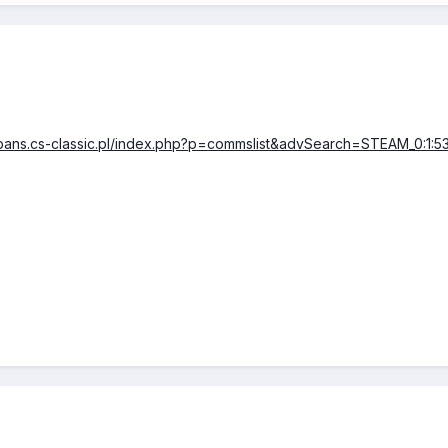
ebans.cs-classic.pl/index.php?p=commslist&advSearch=STEAM_0:1