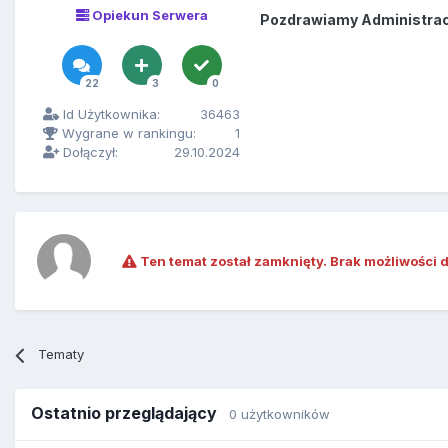
Opiekun Serwera
Pozdrawiamy Administracj
22
3
0
Id Użytkownika:
36463
Wygrane w rankingu:
1
Dołączył:
29.10.2024
Ten temat został zamknięty. Brak możliwości 
Tematy
Ostatnio przeglądający
0 użytkowników