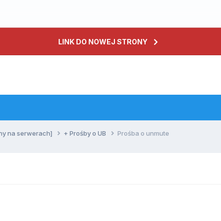
LINK DO NOWEJ STRONY
ny na serwerach]
+ Prośby o UB
Prośba o unmute