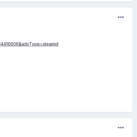
:534416606&advType=steamid