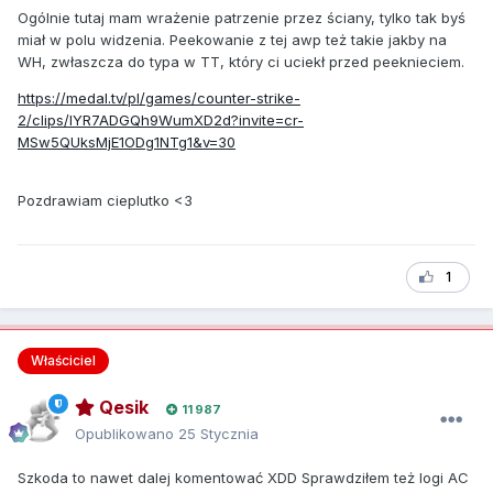
Ogólnie tutaj mam wrażenie patrzenie przez ściany, tylko tak byś
miał w polu widzenia. Peekowanie z tej awp też takie jakby na
WH, zwłaszcza do typa w TT, który ci uciekł przed peeknieciem.
https://medal.tv/pl/games/counter-strike-
2/clips/lYR7ADGQh9WumXD2d?invite=cr-
MSw5QUksMjE1ODg1NTg1&v=30
Pozdrawiam cieplutko <3
1
Właściciel
Qesik
11 987
Opublikowano
25 Stycznia
Szkoda to nawet dalej komentować XDD Sprawdziłem też logi AC