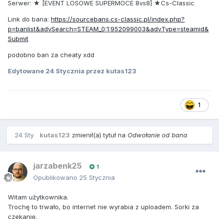
Serwer: ★ [EVENT LOSOWE SUPERMOCE 8vs8] ★Cs-Classic
Link do bana:
https://sourcebans.cs-classic.pl/index.php?
p=banlist&advSearch=STEAM_0:1:952099003&advType=steamid&
Submit
podobno ban za cheaty xdd
Edytowane
24 Stycznia
przez kutas123
1
24 Sty
kutas123
zmienił(a) tytuł na
Odwołanie od bana
jarzabenk25
1
Opublikowano
25 Stycznia
Witam użytkownika.
Trochę to trwało, bo internet nie wyrabia z uploadem. Sorki za
czekanie.