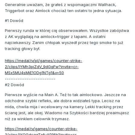
Generalnie uważam, że grałeś z wspomagaczmi Wallhack,
Triggerbot oraz Aimlock chociaż ten ostatni to jedna sytuacja.
#1 Dowód
Pierwszy runda w której cię obserwowałem. Wszystkie zabójstwa
z AK wyglądają na aimlock+trigger z tapami. A ostatni
najciekawszy. Zanim chłopak wyszedł przez tego smoke to już
tracking głowy był.
https://medal.tv/pl/games/counter-strike-
2/clips/lYMh3pjZdV_9dGqFw?invite=cr-
MSx5MU4sMjE1ODg1NTg1&v=50
----------------------------
#2 Dowód
Pierwsze wyjście na Main A. Też to tak aimlockowo. Jeszcze na
odchodne szybki refleks, ale dobra widziałeś typa. Lecisz na
mida, chwila mija i wcelowany na kamery. Lekki tracking przez
ścianę jest, ale okej. Wiadomo na Szybkości bardziej preaimujesz
niż za winklem celownik trzymasz.
https://medal.tv/games/counter-strike-
2/clips/lYQGdcqqTafuAP16h?invite=cr-