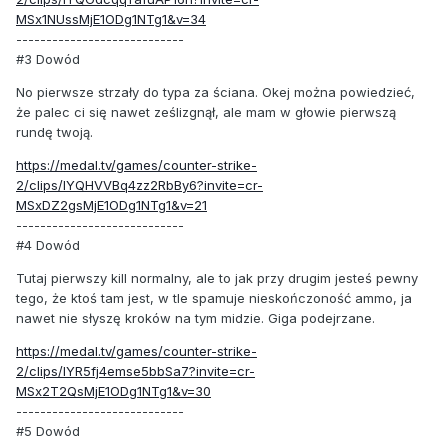
MSx1NUssMjE1ODg1NTg1&v=34
----------------------------
#3 Dowód
No pierwsze strzały do typa za ściana. Okej można powiedzieć,
że palec ci się nawet ześlizgnął, ale mam w głowie pierwszą
rundę twoją.
https://medal.tv/games/counter-strike-
2/clips/lYQHVVBq4zz2RbBy6?invite=cr-
MSxDZ2gsMjE1ODg1NTg1&v=21
----------------------------
#4 Dowód
Tutaj pierwszy kill normalny, ale to jak przy drugim jesteś pewny
tego, że ktoś tam jest, w tle spamuje nieskończoność ammo, ja
nawet nie słyszę kroków na tym midzie. Giga podejrzane.
https://medal.tv/games/counter-strike-
2/clips/lYR5fj4emse5bbSa7?invite=cr-
MSx2T2QsMjE1ODg1NTg1&v=30
----------------------------
#5 Dowód