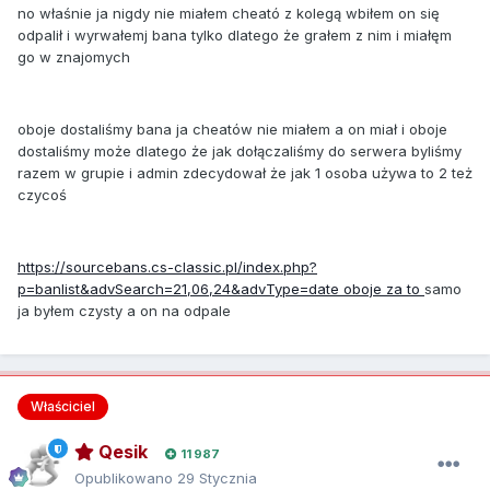
no właśnie ja nigdy nie miałem cheató z kolegą wbiłem on się
odpalił i wyrwałemj bana tylko dlatego że grałem z nim i miałęm
go w znajomych
oboje dostaliśmy bana ja cheatów nie miałem a on miał i oboje
dostaliśmy może dlatego że jak dołączaliśmy do serwera byliśmy
razem w grupie i admin zdecydował że jak 1 osoba używa to 2 też
czycoś
https://sourcebans.cs-classic.pl/index.php?
p=banlist&advSearch=21,06,24&advType=date oboje za to
samo
ja byłem czysty a on na odpale
Właściciel
Qesik
11 987
Opublikowano
29 Stycznia