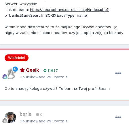
Serwer: wszystkie
Link do bana:
https://sourcebans.cs-classic.pl/index.php?
p=banlist&advSearch=BORIX&advType=name
witam. bana dostałem za to że mój kolega używał cheatów . ja
nigdy w żuciu nie miałem cheatów. czy jest opcja zdjęcia blokady
Właściciel
Qesik
11 987
Opublikowano
29 Stycznia
Co to znaczy kolega używał? To ban na Twój profil Steam
borix
0
Opublikowano
29 Stycznia