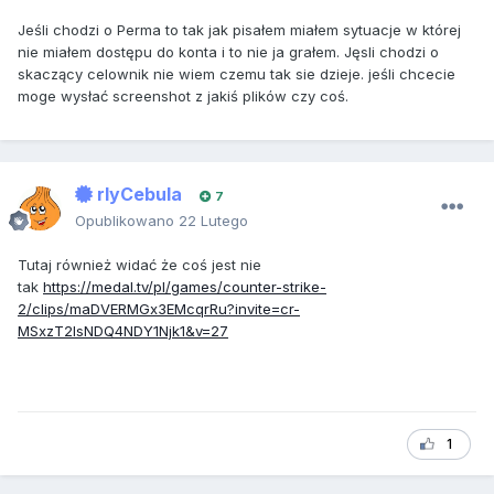
Jeśli chodzi o Perma to tak jak pisałem miałem sytuacje w której
nie miałem dostępu do konta i to nie ja grałem. Jęsli chodzi o
skaczący celownik nie wiem czemu tak sie dzieje. jeśli chcecie
moge wysłać screenshot z jakiś plików czy coś.
rlyCebula
7
Opublikowano
22 Lutego
Tutaj również widać że coś jest nie
tak
https://medal.tv/pl/games/counter-strike-
2/clips/maDVERMGx3EMcqrRu?invite=cr-
MSxzT2IsNDQ4NDY1Njk1&v=27
1