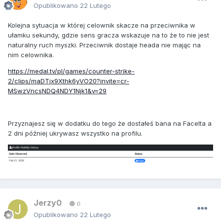
Opublikowano
22 Lutego
Kolejna sytuacja w której celownik skacze na przeciwnika w
ułamku sekundy, gdzie sens gracza wskazuje na to że to nie jest
naturalny ruch myszki. Przeciwnik dostaje heada nie mając na
nim celownika.
https://medal.tv/pl/games/counter-strike-
2/clips/maDTjx9Xthk6yVO20?invite=cr-
MSwzVncsNDQ4NDY1Njk1&v=29
Przyznajesz się w dodatku do tego że dostałeś bana na FaceIta a
2 dni później ukrywasz wszystko na profilu.
Jerzy0
0
Opublikowano
22 Lutego