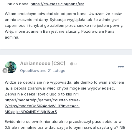
Link do bana:
https://cs-classic.pl/bans/list
Witam chciałbym odwołać sie od perm bana. Uważam że został
on nie słusznie mi dany. Sytuacja wyglądała tak że admin grał
supermoce i (chyba) go zabiłem przez smoke nie jestem pewny.
Więc moim zdaniem Ban jest nie słuszny. Pozdrawiam Pana
admina.
Adriannoooo [CSC]
0
Opublikowano
21 Lutego
Widze ze cebula sie nie wypowiada, ale demko to wsm zrobilem
ja, a cebula zbanowal wiec chyba moge sie wypowiedziec.
Zebys nie czekał zbyt dlugo o to klip nr1
https://medal.tv/pl/games/counter-strike-
2/clips/madYoCe5IQ4edvWL3?invite=cr-
MSxjdjksNDQ4NDY1Njk1&v=5
Ewidentnie celownik nienaturalnie przeskoczył pusc sobie to w
0.5 ale normalnie tez widac czy ja to bym nazwal czysta gra? NIE