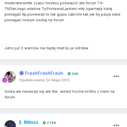
moderatoremIle czasu możesz poświęcić dla forum ?:4-
7hDlaczego właśnie Ty:Ponieważ,jestem miły ogarnięty lubię
pomagać itp,ponieważ to tak gupio zabrzmi tak jak by pasja lubie
pomagać nowym osobą na forum
Jutro już 2 warnów nie będę miał bo je odrobie
FreshFreshFresh
248
Opublikowano
24 Maja 2013
Sorka ale nieobraź się ale Nie. Jesteś troche krótko z nami na
forum
Miłosz
2 789