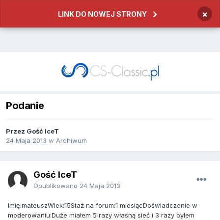
×
LINK DO NOWEJ STRONY
Podanie
Przez
Gość IceT
24 Maja 2013
w
Archiwum
Gość IceT
Opublikowano
24 Maja 2013
Imię:mateuszWiek:15Staż na forum:1 miesiącDoświadczenie w
moderowaniu:Duże miałem 5 razy własną sieć i 3 razy byłem