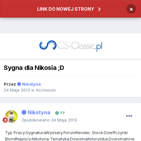
×
LINK DO NOWEJ STRONY
Sygna dla Nikosia ;D
Przez
Nikotyna
24 Maja 2013
w
Archiwum
Nikotyna
77
Opublikowano
24 Maja 2013
Typ Pracy:SygnaturaWymiary:ForumRender, Stock:Dzieffczynki
BlondNapis/y:Nikotyna Tematyka:DowolnaKolorystka:DowolnaInne: