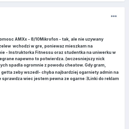
ajomosc AMXx - 8/10Mikrofon - tak, ale nie uzywany
 przelew wchodzi w gre, poniewaz mieszkam na
e - Instruktorka Fitnessu oraz studentka na uniwerku w
rzegrane napewno to potwierdza. (wczesniejszy nick
acych spadla ogromnie z powodu cheatow. Gdy gram,
 getta zeby wszedl- chyba najbardziej ogarniety admin na
e sprawdza wiec jestem pewna ze ogarne :)Linki do reklam