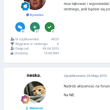
musi lajkować i wypowiadać 
istotnego, jeśli będzie się p
Bywalec
91
27
0
Id Użytkownika:
4625
Wygrane w rankingu:
0
Dołączył:
06.04.2013
Urodziny:
13.06.1991
neska.
Opublikowano
25 Maja 2013
Nadrób aktywność na forum
Na NIE
Weteran