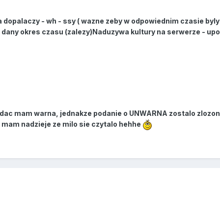
 dopalaczy - wh - ssy ( wazne zeby w odpowiednim czasie byly
a dany okres czasu (zalezy)Naduzywa kultury na serwerze - upo
widac mam warna, jednakze podanie o UNWARNA zostalo zlozone
 mam nadzieje ze milo sie czytalo hehhe