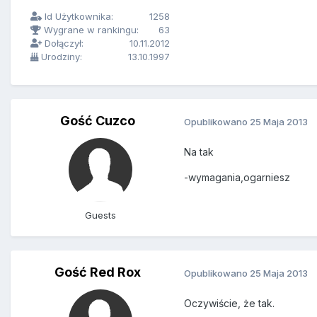
Id Użytkownika:
1258
Wygrane w rankingu:
63
Dołączył:
10.11.2012
Urodziny:
13.10.1997
Gość Cuzco
Opublikowano
25 Maja 2013
Na tak
-wymagania,ogarniesz
Guests
Gość Red Rox
Opublikowano
25 Maja 2013
Oczywiście, że tak.