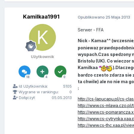
Kamilkaa1991
Opublikowano
25 Maja 2013
Serwer - FFA
Nick - Kamaa^^ (wczesnie
poniewaz prawdopodobnie w
wyspach.Czas spedzony na
Użytkownik
Bristolu (UK). Co wieczor
Kamilkaa
).Dlaczeg
bardzo czesto zdarza sie 
18
4
0
ta chwile) ale no nie ma 
Id Użytkownika:
5105
:
Wygrane w rankingu:
0
Dołączył:
05.05.2013
http://cs-lapucapu.pl/cs-cl
http://www.cs-mlawa.czo.pl/
http://www.cs-pomarancza.
http://www.cs-cytrynka.xaa
http://www.cs-thc.xaa.pl/v