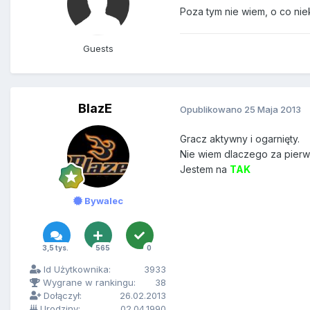
Poza tym nie wiem, o co nie
Guests
BlazE
Opublikowano
25 Maja 2013
Gracz aktywny i ogarnięty.
Nie wiem dlaczego za pier
Jestem na
TAK
Bywalec
3,5 tys.
565
0
Id Użytkownika:
3933
Wygrane w rankingu:
38
Dołączył:
26.02.2013
Urodziny:
02.04.1990