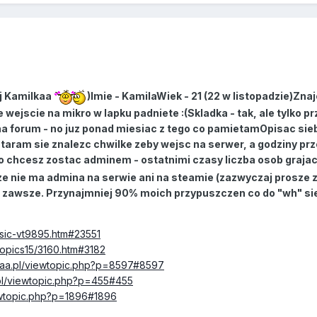
j Kamilkaa
)Imie - KamilaWiek - 21 (22 w listopadzie)Zn
ejscie na mikro w lapku padniete :(Skladka - tak, ale tylko
 forum - no juz ponad miesiac z tego co pamietamOpisac siebi
 staram sie znalezc chwilke zeby wejsc na serwer, a godziny p
o chcesz zostac adminem - ostatnimi czasy liczba osob graj
ze nie ma admina na serwie ani na steamie (zazwyczaj prosze z
go zawsze. Przynajmniej 90% moich przypuszczen co do "wh" si
assic-vt9895.htm#23551
topics15/3160.htm#3182
xaa.pl/viewtopic.php?p=8597#8597
.pl/viewtopic.php?p=455#455
iewtopic.php?p=1896#1896