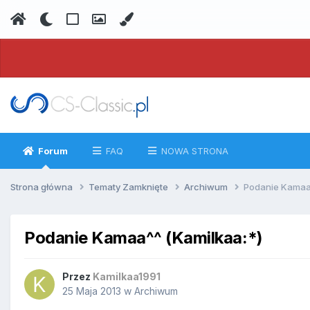
Forum
FAQ
NOWA STRONA
Strona główna
Tematy Zamknięte
Archiwum
Podanie Kamaa^
Podanie Kamaa^^ (Kamilkaa:*)
Przez
Kamilkaa1991
25 Maja 2013
w
Archiwum