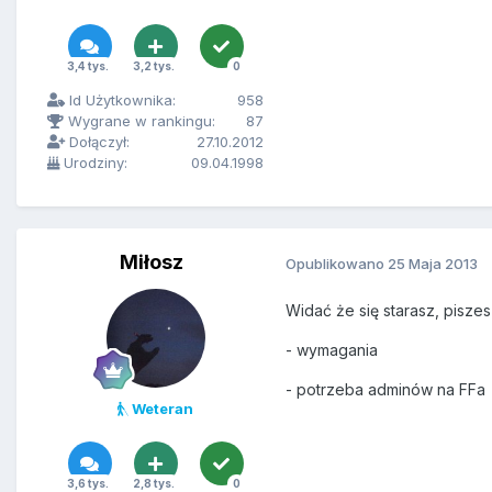
3,4 tys.
3,2 tys.
0
Id Użytkownika:
958
Wygrane w rankingu:
87
Dołączył:
27.10.2012
Urodziny:
09.04.1998
Miłosz
Opublikowano
25 Maja 2013
Widać że się starasz, piszes
- wymagania
- potrzeba adminów na FFa
Weteran
3,6 tys.
2,8 tys.
0