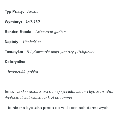
Typ Pracy:
- Avatar
Wymiary:
- 150x150
Render, Stock:
- Twórczość grafika
Napis/y:
- PinderSon
Tematyka:
- S-F,Kawasaki ninja ,fantazy } Połączone
Kolorystka:
-
Twórczość grafika
Inne:
- Jedna praca która mi się spodoba ale ma być konkretna
dostanie doładowanie za 5 zl do oragne
I to nie ma być taka praca co w zleceniach darmowych