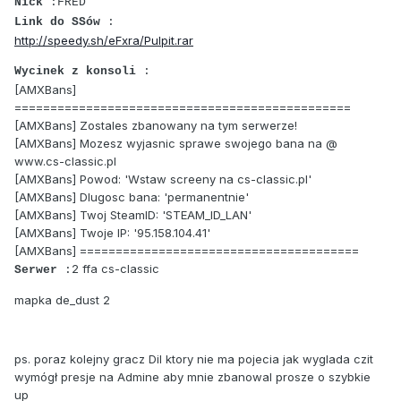
Nick
:FRED
Link do SSów
:
http://speedy.sh/eFxra/Pulpit.rar
Wycinek z konsoli
:
[AMXBans]
===============================================
[AMXBans] Zostales zbanowany na tym serwerze!
[AMXBans] Mozesz wyjasnic sprawe swojego bana na @
www.cs-classic.pl
[AMXBans] Powod: 'Wstaw screeny na cs-classic.pl'
[AMXBans] Dlugosc bana: 'permanentnie'
[AMXBans] Twoj SteamID: 'STEAM_ID_LAN'
[AMXBans] Twoje IP: '95.158.104.41'
[AMXBans] =======================================
2 ffa cs-classic
Serwer
:
mapka de_dust 2
ps. poraz kolejny gracz Dil ktory nie ma pojecia jak wyglada czit
wymógł presje na Admine aby mnie zbanowal prosze o szybkie
up