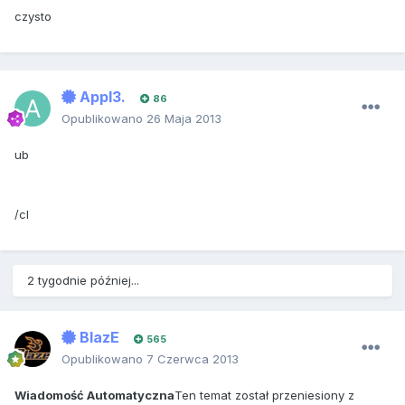
czysto
Appl3.
86
Opublikowano
26 Maja 2013
ub
/cl
2 tygodnie później...
BlazE
565
Opublikowano
7 Czerwca 2013
Wiadomość Automatyczna
Ten temat został przeniesiony z