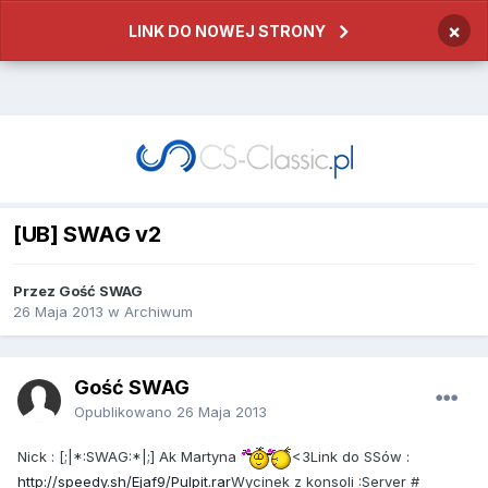
×
LINK DO NOWEJ STRONY
[UB] SWAG v2
Przez
Gość SWAG
26 Maja 2013
w
Archiwum
Gość SWAG
Opublikowano
26 Maja 2013
Nick : [;|*:SWAG:*|;] Ak Martyna
<3Link do SSów :
http://speedy.sh/Ejaf9/Pulpit.rar
Wycinek z konsoli :Server #