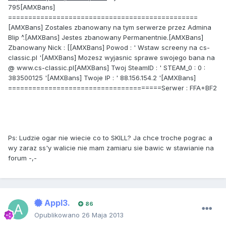
795[AMXBans]
===============================================
[AMXBans] Zostales zbanowany na tym serwerze przez Admina
Blip ^.[AMXBans] Jestes zbanowany Permanentnie.[AMXBans]
Zbanowany Nick : [[AMXBans] Powod : ' Wstaw screeny na cs-
classic.pl '[AMXBans] Mozesz wyjasnic sprawe swojego bana na
@ www.cs-classic.pl[AMXBans] Twoj SteamID : ' STEAM_0 : 0 :
383500125 '[AMXBans] Twoje IP : ' 88.156.154.2 '[AMXBans]
======================================Serwer : FFA+BF2
Ps: Ludzie ogar nie wiecie co to SKILL? Ja chce troche pograc a
wy zaraz ss'y walicie nie mam zamiaru sie bawic w stawianie na
forum -,-
Appl3.
86
Opublikowano
26 Maja 2013