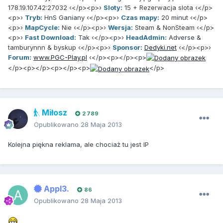
178.19.107.42:27032 ‹</p><p>›
Sloty:
15 + Rezerwacja slota ‹</p>
<p>›
Tryb:
HnS Ganiany ‹</p><p>›
Czas mapy:
20 minut ‹</p>
<p>›
MapCycle:
Nie ‹</p><p>›
Wersja:
Steam & NonSteam ‹</p>
<p>›
Fast Download:
Tak ‹</p><p>›
HeadAdmin:
Adverse &
tamburynnn & byskup ‹</p><p>›
Sponsor:
Dedyki.net
‹</p><p>›
Forum:
www.PGC-Play.pl
‹</p><p></p><p>
</p><p></p><p></p><p>
</p>
Miłosz
2 789
Opublikowano
28 Maja 2013
Kolejna piękna reklama, ale chociaż tu jest IP
Appl3.
86
Opublikowano
28 Maja 2013