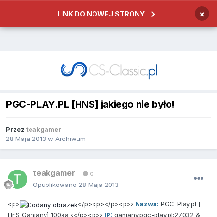
×
LINK DO NOWEJ STRONY
PGC-PLAY.PL [HNS] jakiego nie było!
Przez
teakgamer
28 Maja 2013
w
Archiwum
teakgamer
0
Opublikowano
28 Maja 2013
<p>
</p><p></p><p>›
Nazwa:
PGC-Play.pl [
HnS Ganiany] 100aa ‹</p><p>›
IP:
ganiany.pgc-play.pl:27032 &