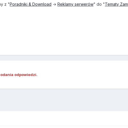
ny z "
Poradniki & Download
→
Reklamy serwerów
" do "
Tematy Zam
dodania odpowiedzi.