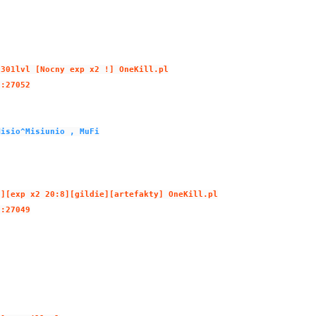
 301lvl [Nocny exp x2 !] OneKill.pl
5:27052
Misio^Misiunio , MuFi
d][exp x2 20:8][gildie][artefakty] OneKill.pl
7:27049