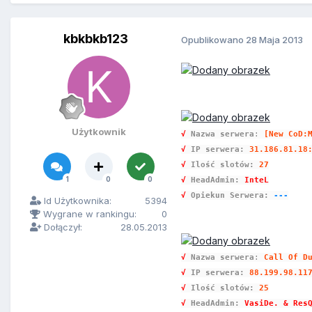
kbkbkb123
Opublikowano
28 Maja 2013
Użytkownik
√
Nazwa serwera
:
[New CoD:
√
IP serwera:
31.186.81.18
√
Ilość slotów:
27
1
0
0
√
HeadAdmin:
InteL
√
Opiekun Serwera:
---
Id Użytkownika:
5394
Wygrane w rankingu:
0
Dołączył:
28.05.2013
√
Nazwa serwera
:
Call Of D
√
IP serwera:
88.199.98.11
√
Ilość slotów:
25
√
HeadAdmin:
VasiDe. & Res