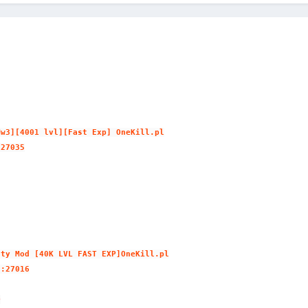
Mw3][4001 lvl][Fast Exp] OneKill.pl
:27035
uty Mod [40K LVL FAST EXP]OneKill.pl
7:27016
Q