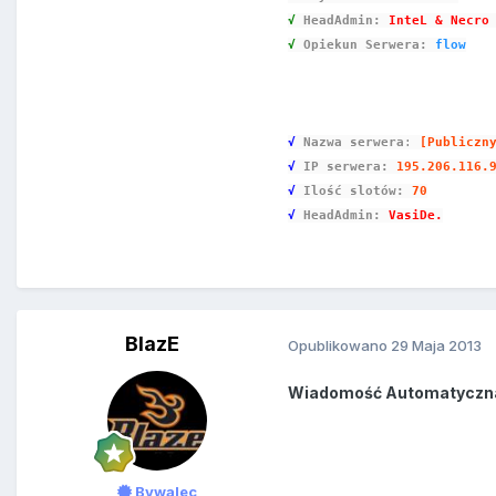
√
HeadAdmin:
InteL & Necro
√
Opiekun Serwera:
flow
√
Nazwa serwera
:
[Publiczn
√
IP serwera:
195.206.116.
√
Ilość slotów:
70
√
HeadAdmin:
VasiDe.
BlazE
Opublikowano
29 Maja 2013
Wiadomość Automatyczn
Bywalec