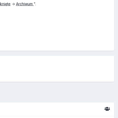
knięte
→
Archiwum
".