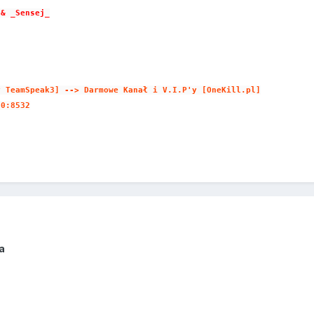
 & _Sensej_
y TeamSpeak3] --> Darmowe Kanał i V.I.P'y [OneKill.pl]
90:8532
a