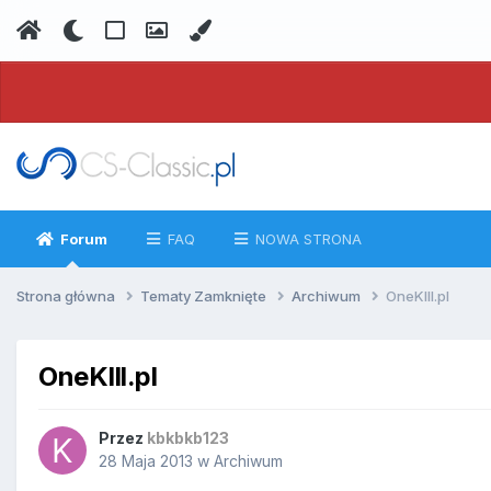
Forum
FAQ
NOWA STRONA
Strona główna
Tematy Zamknięte
Archiwum
OneKIll.pl
OneKIll.pl
Przez
kbkbkb123
28 Maja 2013
w
Archiwum