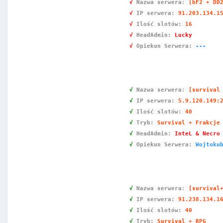
√
Nazwa serwera
:
[bF2 + DD
√
IP serwera:
91.203.134.1
√
Ilość slotów:
16
√
HeadAdmin:
Lucky
√
Opiekun Serwera:
---
√
Nazwa serwera
:
[survival
√
IP serwera:
5.9.120.149:
√
Ilość slotów:
40
√
Tryb:
Survival + Frakcje
√
HeadAdmin:
InteL & Necro
√
Opiekun Serwera:
Wojtoku
√
Nazwa serwera
:
[survival
√
IP serwera:
91.238.134.1
√
Ilość slotów:
40
√
Tryb:
Survival + RPG