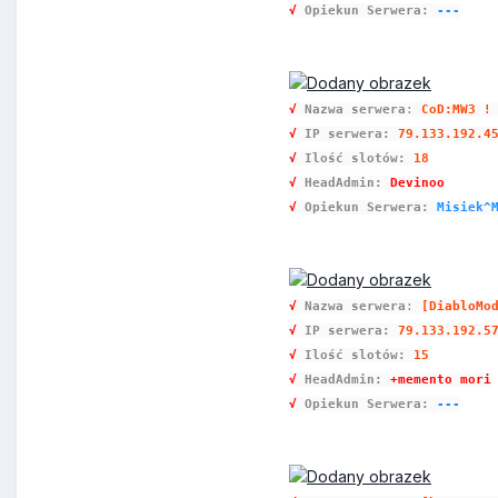
√
Opiekun Serwera:
---
√
Nazwa serwera
:
CoD:MW3 !
√
IP serwera:
79.133.192.4
√
Ilość slotów:
18
√
HeadAdmin:
Devinoo
√
Opiekun Serwera:
Misiek^
√
Nazwa serwera
:
[DiabloMo
√
IP serwera:
79.133.192.5
√
Ilość slotów:
15
√
HeadAdmin:
+memento mori
√
Opiekun Serwera:
---