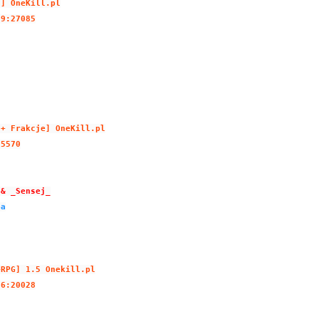
2] OneKill.pl
59:27085
 + Frakcje] OneKill.pl
25570
 & _Sensej_
ba
+RPG] 1.5 Onekill.pl
66:20028