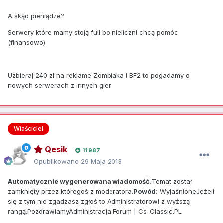
A skąd pieniądze?
Serwery które mamy stoją full bo nieliczni chcą pomóc
(finansowo)
Uzbieraj 240 zł na reklame Zombiaka i BF2 to pogadamy o
nowych serwerach z innych gier
Właściciel
Qesik
11 987
Opublikowano
29 Maja 2013
Automatycznie wygenerowana wiadomość.
Temat został
zamknięty przez któregoś z moderatora.
Powód:
WyjaśnioneJeżeli
się z tym nie zgadzasz zgłoś to Administratorowi z wyższą
rangą.PozdrawiamyAdministracja Forum | Cs-Classic.PL