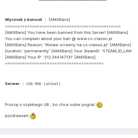
Wycinek z konsoli
[AMXBans]
:
===============================================
[AMXBans] You have been banned from this Server! [AMXBans]
You can complain about your ban @ www.cs-classic.pl
[AMXBans] Reason: 'Wstaw screeny na cs-classic.pl' [AMXBans]
Duration: 'permanently' [AMXBans] Your SteamID: 'STEAM_ID_LAN'
[AMXBans] Your IP: '212.244.147.131' [AMXBans]
========================================
Serwer
: COD MOD (unikat)
Proszę o szybkiego UB , bo chce sobie pograć
pozdrawiam