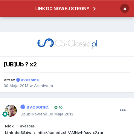
×
LINK DO NOWEJ STRONY
[UB]Ub ? x2
Przez
avesome.
30 Maja 2013
w
Archiwum
avesome.
10
Opublikowano
30 Maja 2013
Nick
: avesome.
Link do SSów
http://speedy.sh/AMNwh/ssy-x2.rar
: