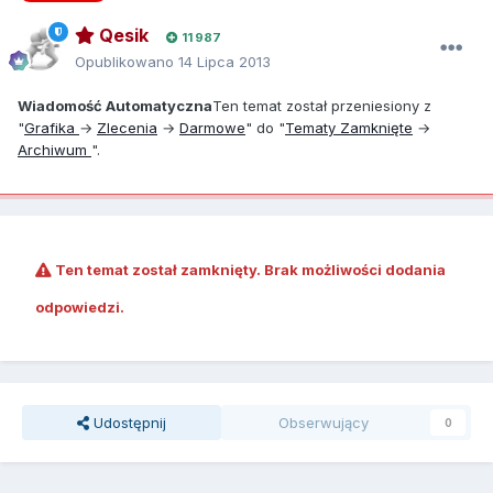
Qesik
11 987
Opublikowano
14 Lipca 2013
Wiadomość Automatyczna
Ten temat został przeniesiony z
"
Grafika
→
Zlecenia
→
Darmowe
" do "
Tematy Zamknięte
→
Archiwum
".
Ten temat został zamknięty. Brak możliwości dodania
odpowiedzi.
Udostępnij
Obserwujący
0