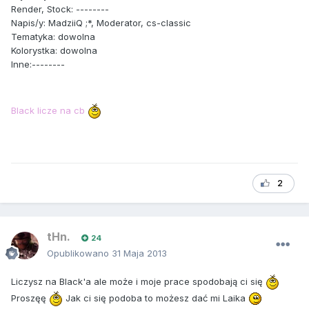
Render
,
Stock
: --------
Napis
/
y
: MadziiQ ;*, Moderator, cs-classic
Tematyka
: dowolna
Kolorystka
: dowolna
Inne
:--------
Black licze na cb
2
tHn.
24
Opublikowano
31 Maja 2013
Liczysz na Black'a ale może i moje prace spodobają ci się
Proszęę
Jak ci się podoba to możesz dać mi Laika