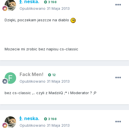
neska.
3 198
Opublikowano
31 Maja 2013
Dzięki, poczekam jeszcze na diablo
Mozecie mi zrobic bez napisu cs-classic
Fack Men!
12
Opublikowano
31 Maja 2013
bez cs-classic ,.. czyli z MadziiQ ;* i Moderator ? ;P
neska.
3 198
Opublikowano
31 Maja 2013