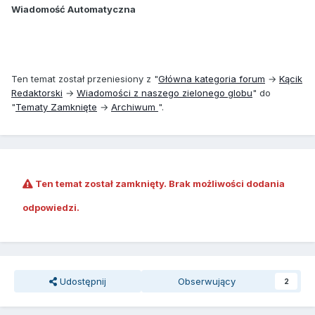
Wiadomość Automatyczna
Ten temat został przeniesiony z "
Główna kategoria forum
→
Kącik
Redaktorski
→
Wiadomości z naszego zielonego globu
" do
"
Tematy Zamknięte
→
Archiwum
".
Ten temat został zamknięty. Brak możliwości dodania
odpowiedzi.
Udostępnij
Obserwujący
2