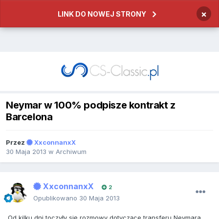
×
LINK DO NOWEJ STRONY
Neymar w 100% podpisze kontrakt z
Barcelona
Przez
XxconnanxX
30 Maja 2013
w
Archiwum
XxconnanxX
2
Opublikowano
30 Maja 2013
Od kilku dni toczyły się rozmowy dotyczące transferu Neymara.