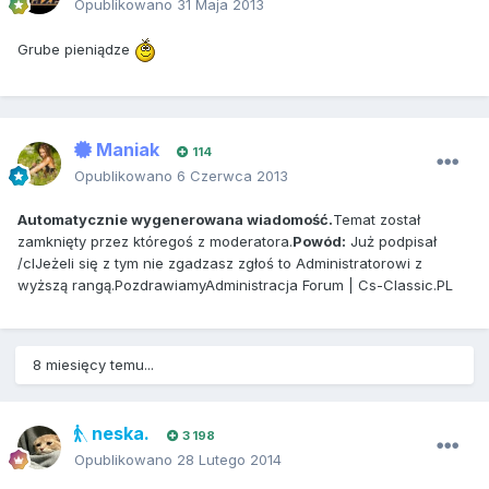
Opublikowano
31 Maja 2013
Grube pieniądze
Maniak
114
Opublikowano
6 Czerwca 2013
Automatycznie wygenerowana wiadomość.
Temat został
zamknięty przez któregoś z moderatora.
Powód:
Już podpisał
/clJeżeli się z tym nie zgadzasz zgłoś to Administratorowi z
wyższą rangą.PozdrawiamyAdministracja Forum | Cs-Classic.PL
8 miesięcy temu...
neska.
3 198
Opublikowano
28 Lutego 2014