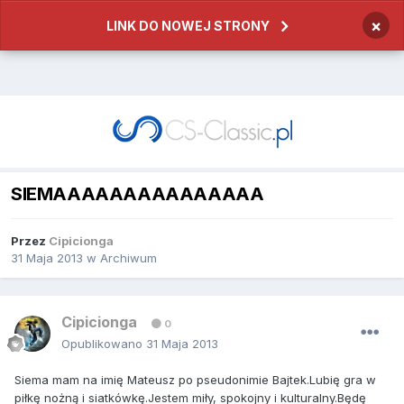
×
LINK DO NOWEJ STRONY
SIEMAAAAAAAAAAAAAAA
Przez
Cipicionga
31 Maja 2013
w
Archiwum
Cipicionga
0
Opublikowano
31 Maja 2013
Siema mam na imię Mateusz po pseudonimie Bajtek.Lubię gra w
piłkę nożną i siatkówkę.Jestem miły, spokojny i kulturalny.Będę