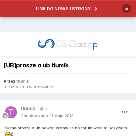
×
LINK DO NOWEJ STRONY
[UB]prosze o ub tlumik
Przez
tlumik
31 Maja 2013
w
Archiwum
tlumik
0
Opublikowano
31 Maja 2013
Siema prosze o ub powód wstaw ss na forum wiec to uczyniam
))