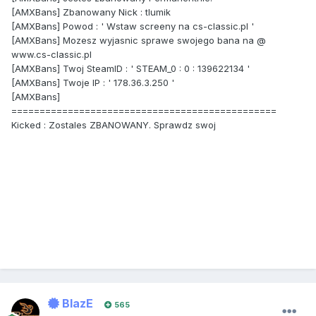
[AMXBans] Zbanowany Nick : tlumik
[AMXBans] Powod : ' Wstaw screeny na cs-classic.pl '
[AMXBans] Mozesz wyjasnic sprawe swojego bana na @
www.cs-classic.pl
[AMXBans] Twoj SteamID : ' STEAM_0 : 0 : 139622134 '
[AMXBans] Twoje IP : ' 178.36.3.250 '
[AMXBans]
===============================================
Kicked : Zostales ZBANOWANY. Sprawdz swoj
BlazE
565