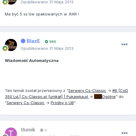
Opublikowano
31 Maja 2013
Ma być 5 ss'ów spakowanych w .RAR !
BlazE
565
Opublikowano
31 Maja 2013
Wiadomość Automatyczna
Ten temat został przeniesiony z "
Serwery Cs-Classic
→
#6 [CoD
350 LvL] Cs-Classic.pl [unikat] | Pukawka.pl
→
Cod
Ogólne
" do
"
Serwery Cs-Classic
→
Prośby o UB
".
tlumik
0