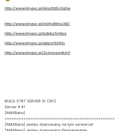
http://www.tinypic.pl/4mslfd5c0q0w
http://www.tinypic.pl/m0hy8llms382
http://www.tinypic.pl/kdiijbs5n6pg
http://www.tinypic.pl/aitpzjr6091v
http://www.tinypic.pl/2cmvnsm4tzhf
BUILD 5787 SERVER (0 CRC)
Server # 61
[AMXBans]
===============================================
[AMXBans] Jestes zbanowany na tym serwerze!
[AMXBans] Jestes zbanowany Permanentnie.