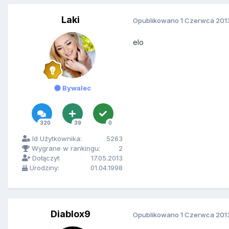
Laki
Opublikowano
1 Czerwca 201
elo
Bywalec
320
39
0
Id Użytkownika:
5263
Wygrane w rankingu:
2
Dołączył:
17.05.2013
Urodziny:
01.04.1998
Diablox9
Opublikowano
1 Czerwca 201