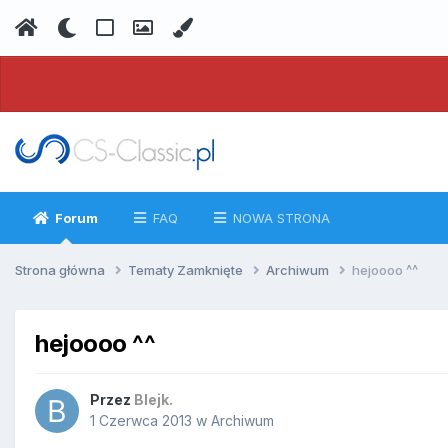
Forum
FAQ
NOWA STRONA
Strona główna
Tematy Zamknięte
Archiwum
hejoooo ^^
hejoooo ^^
Przez
Blejk.
1 Czerwca 2013
w
Archiwum