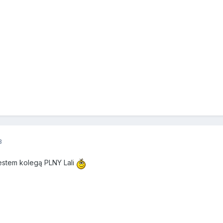
3
estem kolegą PLNY Lali