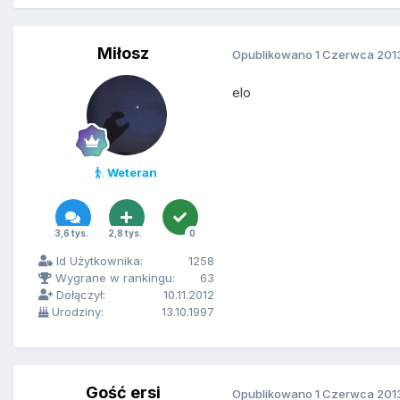
Miłosz
Opublikowano
1 Czerwca 201
elo
Weteran
3,6 tys.
2,8 tys.
0
Id Użytkownika:
1258
Wygrane w rankingu:
63
Dołączył:
10.11.2012
Urodziny:
13.10.1997
Gość ersi
Opublikowano
1 Czerwca 201