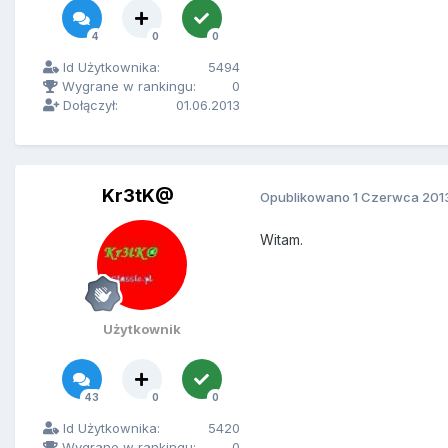
4
0
0
Id Użytkownika:
5494
Wygrane w rankingu:
0
Dołączył:
01.06.2013
Kr3tK@
Opublikowano
1 Czerwca 201
Witam.
Użytkownik
43
0
0
Id Użytkownika:
5420
Wygrane w rankingu:
0