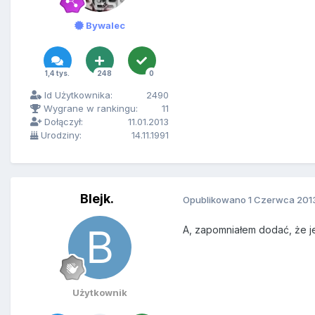
Bywalec
1,4 tys.
248
0
Id Użytkownika:
2490
Wygrane w rankingu:
11
Dołączył:
11.01.2013
Urodziny:
14.11.1991
Blejk.
Opublikowano
1 Czerwca 201
A, zapomniałem dodać, że j
Użytkownik