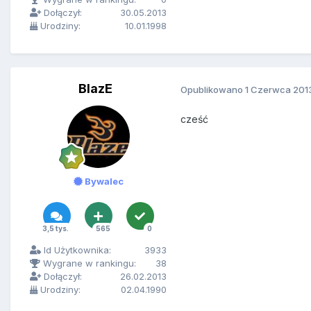
Dołączył:
30.05.2013
Urodziny:
10.01.1998
BlazE
Opublikowano
1 Czerwca 201
cześć
Bywalec
3,5 tys.
565
0
Id Użytkownika:
3933
Wygrane w rankingu:
38
Dołączył:
26.02.2013
Urodziny:
02.04.1990