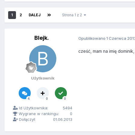
1
2
DALEJ
Strona 1 z 2
Blejk.
Opublikowano
1 Czerwca 201
cześć, mam na imię dominik,
Użytkownik
4
0
0
Id Użytkownika:
5494
Wygrane w rankingu:
0
Dołączył:
01.06.2013