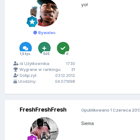
yoł
Bywalec
1,5 tys.
505
0
Id Użytkownika:
1730
Wygrane w rankingu:
31
Dołączył:
03.12.2012
Urodziny:
04.07.1998
FreshFreshFresh
Opublikowano
1 Czerwca 201
Siema