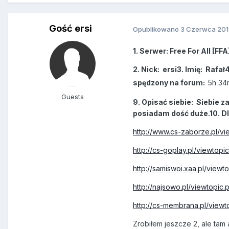
Gość ersi
Opublikowano
3 Czerwca 201
1. Serwer: Free For All [FFA
2. Nick: ersi3. Imię: Rafa
spędzony na forum:
5h 34
Guests
9. Opisać siebie: Siebie 
posiadam dość duże.10. Dl
http://www.cs-zaborze.pl
http://cs-goplay.pl/viewto
http://samiswoi.xaa.pl/view
http://najsowo.pl/viewtopi
http://cs-membrana.pl/view
Zrobiłem jeszcze 2, ale tam