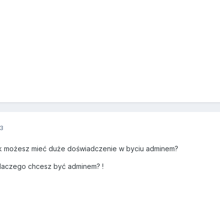
3
 jak możesz mieć duże doświadczenie w byciu adminem?
,dlaczego chcesz być adminem? !