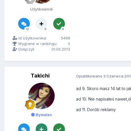
Użytkownik
12
0
0
Id Użytkownika:
5498
Wygrane w rankingu:
0
Dołączył:
01.06.2013
Takichi
Opublikowano
3 Czerwca 201
ad 9. Skoro masz 14 lat to
ad 10. Nie napisałeś nawet
ad 11. Dorób reklamy
Bywalec