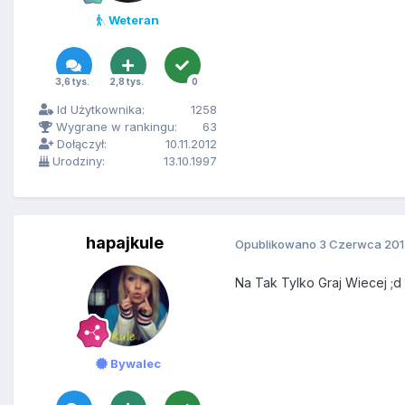
Weteran
3,6 tys.
2,8 tys.
0
Id Użytkownika:
1258
Wygrane w rankingu:
63
Dołączył:
10.11.2012
Urodziny:
13.10.1997
hapajkule
Opublikowano
3 Czerwca 201
Na Tak Tylko Graj Wiecej ;d
Bywalec