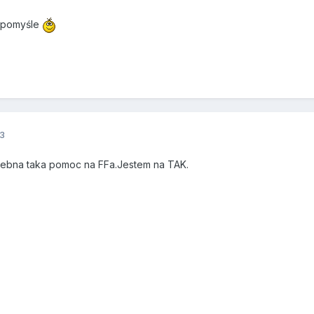
o pomyśle
3
zebna taka pomoc na FFa.Jestem na TAK.