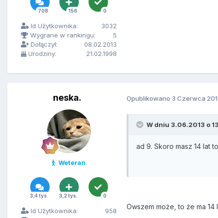
708
156
0
Id Użytkownika:
3032
Wygrane w rankingu:
5
Dołączył:
08.02.2013
Urodziny:
21.02.1998
neska.
Opublikowano
3 Czerwca 201
W dniu 3.06.2013 o 13
ad 9. Skoro masz 14 lat
Weteran
3,4 tys.
3,2 tys.
0
Owszem może, to że ma 14 l
Id Użytkownika:
958