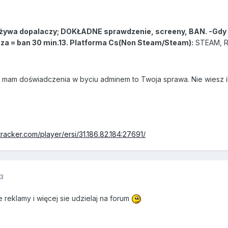
ś używa dopalaczy; DOKŁADNE sprawdzenie, screeny, BAN. -Gdy
aza = ban 30 min.13. Platforma Cs(Non Steam/Steam):
STEAM, R
nie mam doświadczenia w byciu adminem to Twoja sprawa. Nie wiesz il
racker.com/player/ersi/31.186.82.184:27691/
3
 reklamy i więcej sie udzielaj na forum