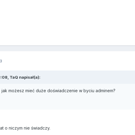
3
:08, TaQ napisał(a):
 to jak możesz mieć duże doświadczenie w byciu adminem?
at o niczym nie świadczy.