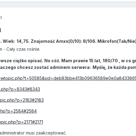
3
]
ł4. Wiek: 14,75. Znajomość Amxx(0/10): 8/106. Mikrofon(Tak/Nie)
m
-
Cały czas rośnie.
zawsze ciężko opisać. No cóż. Mam prawie 15 lat, 180/70 , w c
aczego chcesz zostać adminem serwera: Myślę, że każda pomoc
/viewtopic.php?t=50585&sid=deb83bbe413b09636589e0e0a843386
pic.php?p=8343#8343
topic.php?p=2183#2183
c.php?p=2584#2584
topic.php?p=2171#2171
 administrator musi zaakceptować.