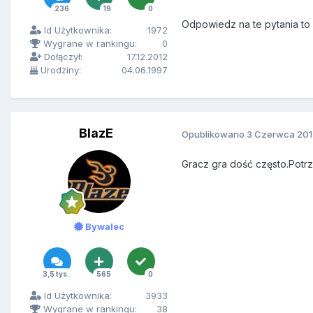
236
19
0
Odpowiedz na te pytania t
Id Użytkownika:
1972
Wygrane w rankingu:
0
Dołączył:
17.12.2012
Urodziny:
04.06.1997
BlazE
Opublikowano
3 Czerwca 201
Gracz gra dość często.Potr
Bywalec
3,5 tys.
565
0
Id Użytkownika:
3933
Wygrane w rankingu:
38