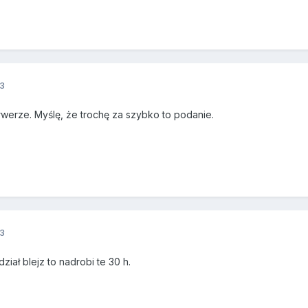
3
werze. Myślę, że trochę za szybko to podanie.
3
ział blejz to nadrobi te 30 h.