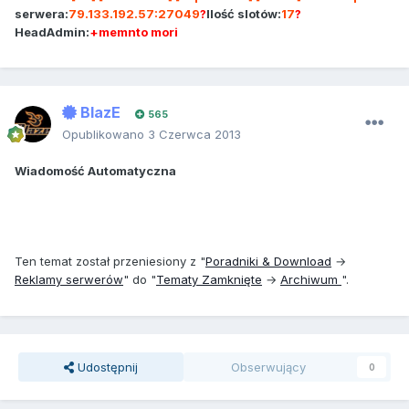
serwera:
79.133.192.57:27049
?
Ilość slotów:
17
?
HeadAdmin:
+memnto mori
BlazE
565
Opublikowano
3 Czerwca 2013
Wiadomość Automatyczna
Ten temat został przeniesiony z "
Poradniki & Download
→
Reklamy serwerów
" do "
Tematy Zamknięte
→
Archiwum
".
Udostępnij
Obserwujący
0