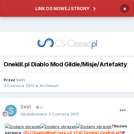
×
LINK DO NOWEJ STRONY
Onekill.pl Diablo Mod Gildie/Misje/Artefakty
Przez
SeVi
3 Czerwca 2013
w
Archiwum
SeVi
0
Opublikowano
3 Czerwca 2013
?
Nazwa
serwera
:
[PL] [DiabloMod] [exp x2 21:8] [Gildie] OneKill.pl
?
IP