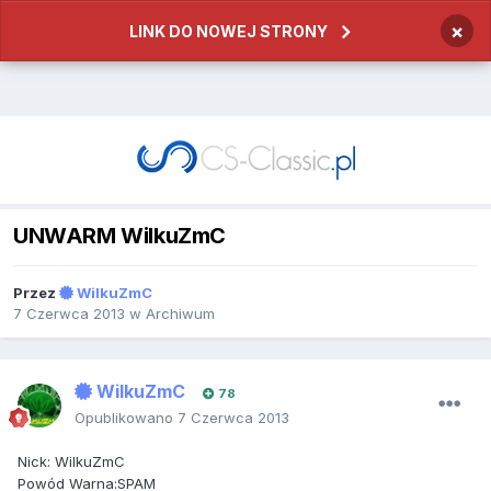
×
LINK DO NOWEJ STRONY
UNWARM WilkuZmC
Przez
WilkuZmC
7 Czerwca 2013
w
Archiwum
WilkuZmC
78
Opublikowano
7 Czerwca 2013
Nick: WilkuZmC
Powód Warna:SPAM