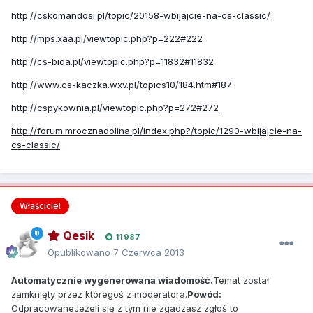
http://cskomandosi.pl/topic/20158-wbijajcie-na-cs-classic/
http://mps.xaa.pl/viewtopic.php?p=222#222
http://cs-bida.pl/viewtopic.php?p=11832#11832
http://www.cs-kaczka.wxv.pl/topics10/184.htm#187
http://cspykownia.pl/viewtopic.php?p=272#272
http://forum.mrocznadolina.pl/index.php?/topic/1290-wbijajcie-na-
cs-classic/
Właściciel
Qesik
11 987
Opublikowano
7 Czerwca 2013
Automatycznie wygenerowana wiadomość.
Temat został
zamknięty przez któregoś z moderatora.
Powód:
OdpracowaneJeżeli się z tym nie zgadzasz zgłoś to