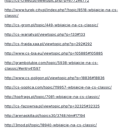
http://cs-creed.pl/viewtopic.php?p=6772#6772
http://www.turek-city.pl/index.php?/topic/8518-wbijajcie-na-cs-
classic/
http://cs-grom.pl/topic/449-wbijajcie-na-cs-classic/
http://cs-wariaty.pl/viewtopic.php?p=133#133
http://cs-frajda.xaa.pl/viewtopic.php?p=292#292
http://www.cs-bia.eu/viewtopic.php?p=105885#105885
http://grambolubie.com/topic/5938-wbijajcie-na-cs-
classic/#entry41597
http://www.cs-poligon.pl/viewtopic.php?p=18836#18836
http://cs-soplica.com/topic/119957-wbijajcie-na-cs-classic/
http://topfrags.pl/topic/7081-wbijajcie-na-cs-classic/
http://cs-fazownia.pl/viewtopic.php?p=32325#32325
http://arenaskilla.pl/topics30/3748.htm#17194
http://3mod.pl/topic/18940-wbijajcie-na-cs-classic/