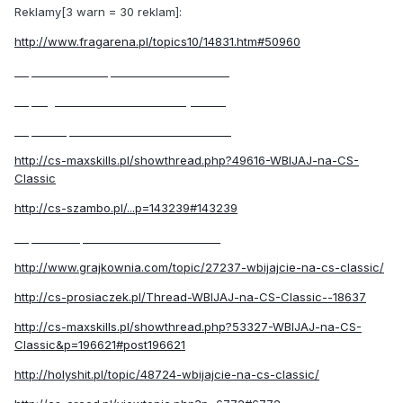
Reklamy[3 warn = 30 reklam]:
http://www.fragarena.pl/topics10/14831.htm#50960
http://hs-serwer.pl/...7728.htm#146884
http://grambolubie.c...sic/#entry41597
http://cs-prosiaczek...J-na-CS-Classic
http://cs-maxskills.pl/showthread.php?49616-WBIJAJ-na-CS-
Classic
http://cs-szambo.pl/...p=143239#143239
http://cs-soplica.co...-na-cs-classic/
http://www.grajkownia.com/topic/27237-wbijajcie-na-cs-classic/
http://cs-prosiaczek.pl/Thread-WBIJAJ-na-CS-Classic--18637
http://cs-maxskills.pl/showthread.php?53327-WBIJAJ-na-CS-
Classic&p=196621#post196621
http://holyshit.pl/topic/48724-wbijajcie-na-cs-classic/