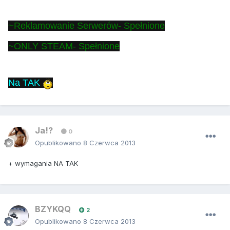
~Reklamowanie Serwerów
- Spełnione
~ONLY STEAM
- Spełnione
Na TAK
Ja!?
0
Opublikowano
8 Czerwca 2013
+ wymagania NA TAK
BZYKQQ
2
Opublikowano
8 Czerwca 2013