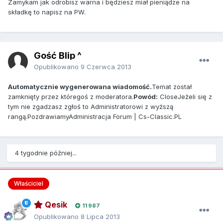
Zamykam jak odrobisz warna i będziesz miał pieniądze na
składkę to napisz na PW.
Gość Blip ^
Opublikowano
9 Czerwca 2013
Automatycznie wygenerowana wiadomość.
Temat został
zamknięty przez któregoś z moderatora.
Powód:
CloseJeżeli się z
tym nie zgadzasz zgłoś to Administratorowi z wyższą
rangą.PozdrawiamyAdministracja Forum | Cs-Classic.PL
4 tygodnie później...
Właściciel
Qesik
11 987
Opublikowano
8 Lipca 2013