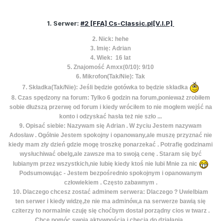
1. Serwer:
#2 [FFA] Cs-Classic.pl[V.I.P]
2. Nick: hehe
3. Imię: Adrian
4. Wiek: 16 lat
5. Znajomość Amxx(0/10): 9/10
6. Mikrofon(Tak/Nie): Tak
7. Składka(Tak/Nie): Jeśli będzie gotówka to będzie składka
8. Czas spędzony na forum: Tylko 6 godzin na forum,ponieważ zrobiłem
sobie dłuższą przerwę od forum i kiedy wróciłem to nie mogłem wejść na
konto i odzyskać hasła też nie szło ...
9. Opisać siebie: Nazywam się Adrian . W życiu Jestem nazywam
Adosław . Ogólnie Jestem spokojny i opanowany,ale muszę przyznać nie
kiedy mam zły dzień gdzie mogę troszkę ponarzekać . Potrafię godzinami
wysłuchiwać obelg,ale zawsze ma to swoją cenę . Staram się być
lubianym przez wszystkich,nie lubię kiedy ktoś nie lubi Mnie za nic
Podsumowując - Jestem bezpośrednio spokojnym i opanowanym
człowiekiem . Często zabawnym .
10. Dlaczego chcesz zostać adminem serwera: Dlaczego ? Uwielbiam
ten serwer i kiedy widzę,że nie ma adminów,a na serwerze bawią się
cziterzy to normalnie czuję się choćbym dostał porządny cios w twarz .
Chcę pomóc swoją aktywnością i chęcią do działania .