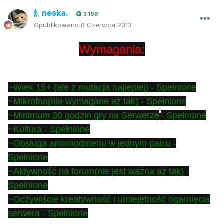
neska.
3 198
Opublikowano
8 Czerwca 2013
Wymagania:
~Wiek 15+ (ale z mutacja najlepiej) - Spełnione
~Mikrofon(nie wymagane aż tak)
- Spełnione
~Minimum 30 godzin gry na Serwerze
- Spełnione
~Kultura
- Spełnione
~Obsługa amxmodmenu w jednym palcu
-
Spełnione
~Aktywność na forum(nie jest ważna aż tak)
-
Spełnione
~Oczywiście kreatywność i umiejętność ogarnięcia
serwera
- Spełnione