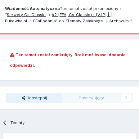
Wiadomość Automatyczna
Ten temat został przeniesiony z
"
Serwery Cs-Classic
→
#2 [FFA] Cs-Classic.pl [V.I.P] | |
Pukawka.pl
→
FFa
Podania
" do "
Tematy Zamknięte
→
Archiwum
".
Ten temat został zamknięty. Brak możliwości dodania
odpowiedzi.
Udostępnij
Obserwujący
0
Tematy