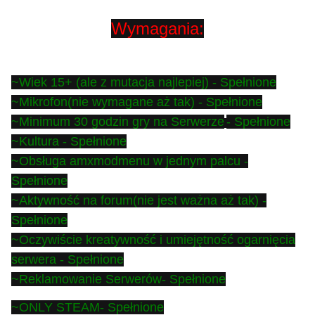
Wymagania:
~Wiek 15+ (ale z mutacja najlepiej) - Spełnione
~Mikrofon(nie wymagane aż tak)
- Spełnione
~Minimum 30 godzin gry na Serwerze
- Spełnione
~Kultura
- Spełnione
~Obsługa amxmodmenu w jednym palcu
-
Spełnione
~Aktywność na forum(nie jest ważna aż tak)
-
Spełnione
~Oczywiście kreatywność i umiejętność ogarnięcia
serwera
- Spełnione
~Reklamowanie Serwerów
- Spełnione
~ONLY STEAM
- Spełnione