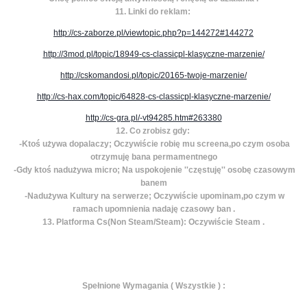
11. Linki do reklam:
http://cs-zaborze.pl/viewtopic.php?p=144272#144272
http://3mod.pl/topic/18949-cs-classicpl-klasyczne-marzenie/
http://cskomandosi.pl/topic/20165-twoje-marzenie/
http://cs-hax.com/topic/64828-cs-classicpl-klasyczne-marzenie/
http://cs-gra.pl/-vt94285.htm#263380
12. Co zrobisz gdy:
-Ktoś używa dopalaczy; Oczywiście robię mu screena,po czym osoba
otrzymuję bana permamentnego
-Gdy ktoś nadużywa micro; Na uspokojenie ''częstuję'' osobę czasowym
banem
-Nadużywa Kultury na serwerze; Oczywiście upominam,po czym w
ramach upomnienia nadaję czasowy ban .
13. Platforma Cs(Non Steam/Steam): Oczywiście Steam .
Spełnione Wymagania ( Wszystkie ) :