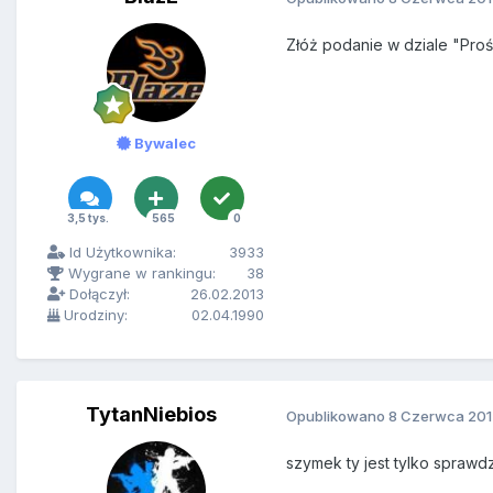
Złóż podanie w dziale "Pro
Bywalec
3,5 tys.
565
0
Id Użytkownika:
3933
Wygrane w rankingu:
38
Dołączył:
26.02.2013
Urodziny:
02.04.1990
TytanNiebios
Opublikowano
8 Czerwca 201
szymek ty jest tylko sprawd