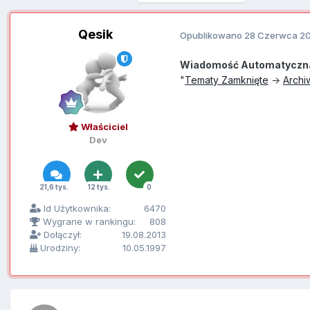
Qesik
Opublikowano
28 Czerwca 2
Wiadomość Automatyczn
"
Tematy Zamknięte
→
Arch
Właściciel
Dev
21,6 tys.
12 tys.
0
Id Użytkownika:
6470
Wygrane w rankingu:
808
Dołączył:
19.08.2013
Urodziny:
10.05.1997