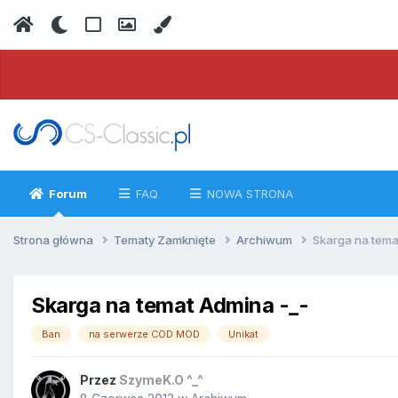
Forum
FAQ
NOWA STRONA
Strona główna
Tematy Zamknięte
Archiwum
Skarga na tema
Skarga na temat Admina -_-
Ban
na serwerze COD MOD
Unikat
Przez
SzymeK.O ^_^