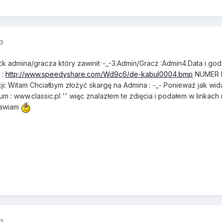
3
ick admina/gracza który zawinił: -_-3.Admin/Gracz :Admin4.Data i 
 :
http://www.speedyshare.com/Wd9c6/de-kabul0004.bmp
NUMER 
ji: Witam Chciałbym złożyć skargę na Admina : -_- Ponieważ jak wid
rum : www.classic.pl '' więc znalazłem te zdięcia i podałem w link
rawiam
3