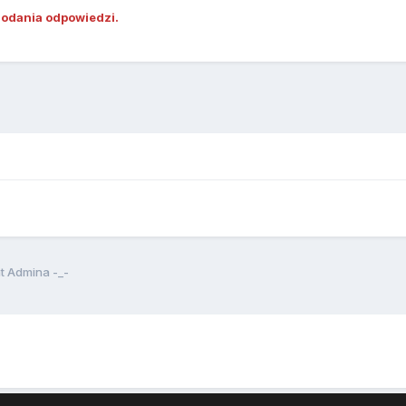
dodania odpowiedzi.
t Admina -_-