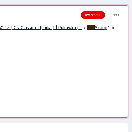
Właściciel
0 LvL] Cs-Classic.pl [unikat] | Pukawka.pl
→
Cod
Skargi
" do