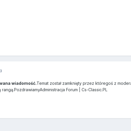
3
wana wiadomość.
Temat został zamknięty przez któregoś z modera
ą rangą.PozdrawiamyAdministracja Forum | Cs-Classic.PL