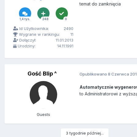
temat do zamknięcia
1,4 tys.
248
0
Id Użytkownika:
2490
Wygrane w rankingu:
11
Dołączył:
11.01.2013
Urodziny:
14.11.1991
Gość Blip ^
Opublikowano
8 Czerwca 201
Automatycznie wygenero
to Administratorowi z wyższ
Guests
3 tygodnie później...