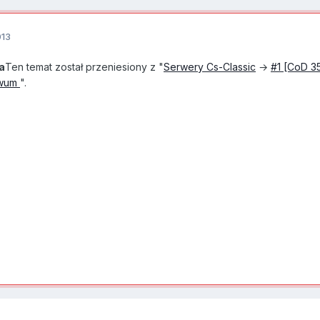
013
a
Ten temat został przeniesiony z "
Serwery Cs-Classic
→
#1 [CoD 35
iwum
".