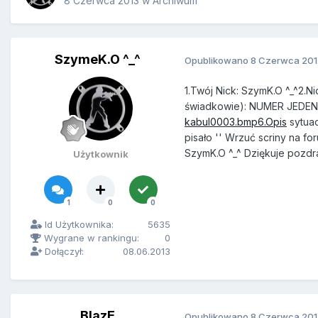
8 Czerwca 2013
w
Archiwum
SzymeK.O ^_^
Opublikowano
8 Czerwca 201
1.Twój Nick: SzymK.O ^_^2.N
świadkowie): NUMER JEDEN
kabul0003.bmp6.Opis
sytuac
pisało '' Wrzuć scriny na fo
SzymK.O ^_^ Dziękuje pozd
Użytkownik
1
0
0
Id Użytkownika:
5635
Wygrane w rankingu:
0
Dołączył:
08.06.2013
BlazE
Opublikowano
8 Czerwca 201