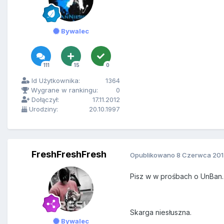
Bywalec
111
15
0
Id Użytkownika:
1364
Wygrane w rankingu:
0
Dołączył:
17.11.2012
Urodziny:
20.10.1997
FreshFreshFresh
Opublikowano
8 Czerwca 201
Pisz w w prośbach o UnBan.
Skarga niesłuszna.
Bywalec