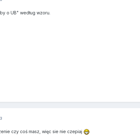
śby o UB" według wzoru.
3
zenie czy coś masz, więc sie nie czepiaj