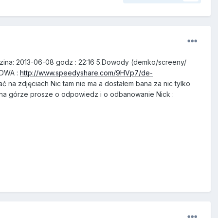
godzina: 2013-06-08 godz : 22:16 5.Dowody (demko/screeny/
DWA :
http://www.speedyshare.com/9HVp7/de-
ać na zdjęciach Nic tam nie ma a dostałem bana za nic tylko
ach na górze prosze o odpowiedz i o odbanowanie Nick :