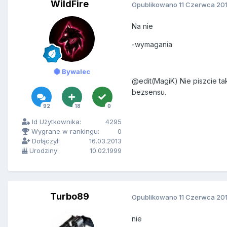
WildFire
Opublikowano
11 Czerwca 20
Na nie
-wymagania
Bywalec
@edit(MagiK) Nie piszcie ta
bezsensu.
92
18
0
Id Użytkownika:
4295
Wygrane w rankingu:
0
Dołączył:
16.03.2013
Urodziny:
10.02.1999
Turbo89
Opublikowano
11 Czerwca 20
nie