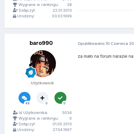
Wygrane w rankingu:
28
Dołączył:
22.01.2013
Urodziny:
03.03.1999
baro990
Opublikowano
10 Czerwca 20
za mało na forum narazie na
Użytkownik
48
0
0
Id Użytkownika:
5034
Wygrane w rankingu:
0
Dołączył:
01.05.2013
Urodziny:
27.04.1997