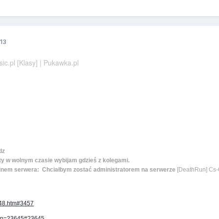
13
ic.pl [Klasy] | Pukawka.pl
odz
ęty w wolnym czasie wybijam gdzieś z kolegami.
inem serwera: Chciałbym zostać administratorem na serwerze
[DeathRun] Cs-C
3448.htm#3457
hp?p=23645#23645