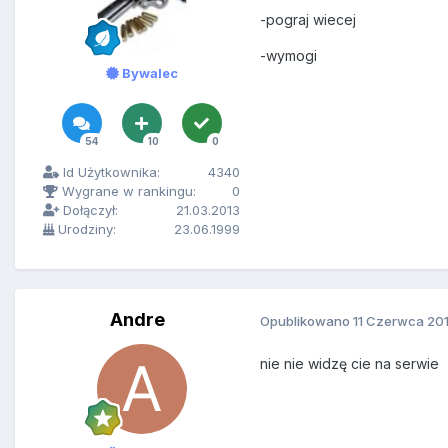
-pograj wiecej
-wymogi
Bywalec
54
10
0
Id Użytkownika:
4340
Wygrane w rankingu:
0
Dołączył:
21.03.2013
Urodziny:
23.06.1999
Andre
Opublikowano
11 Czerwca 20
nie nie widzę cie na serwie