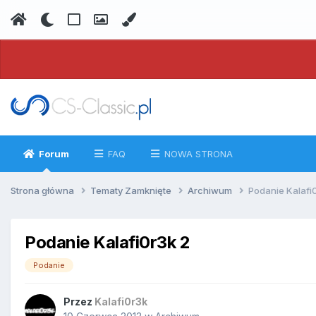
Forum
FAQ
NOWA STRONA
Strona główna
Tematy Zamknięte
Archiwum
Podanie Kalafi
Podanie Kalafi0r3k 2
Podanie
Przez
Kalafi0r3k