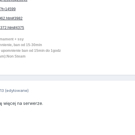
hp?t=14599
/3962.htm#3982
1/4372.htm#4375
rmament + ssy
nienie, ban od 15-30min
 upomnienie ban od 15min do 1godz
eam):Non Steam
13
(edytowane)
hę więcej na serwerze.