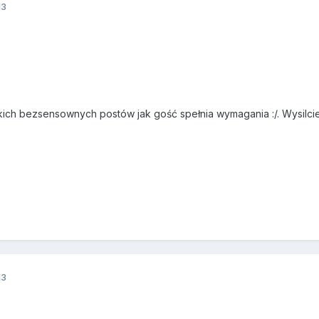
13
kich bezsensownych postów jak gość spełnia wymagania :/. Wysilcie s
13