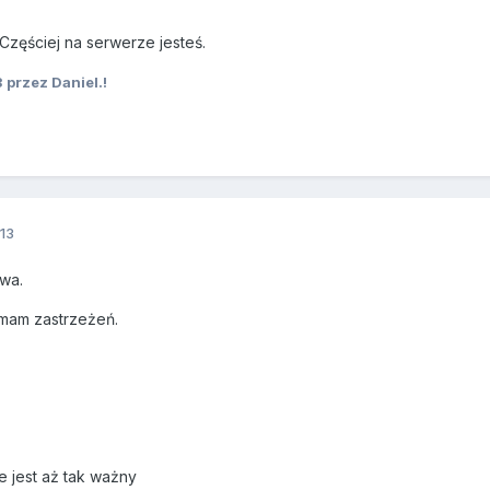
 Częściej na serwerze jesteś.
3
przez Daniel.!
13
wa.
mam zastrzeżeń.
e jest aż tak ważny