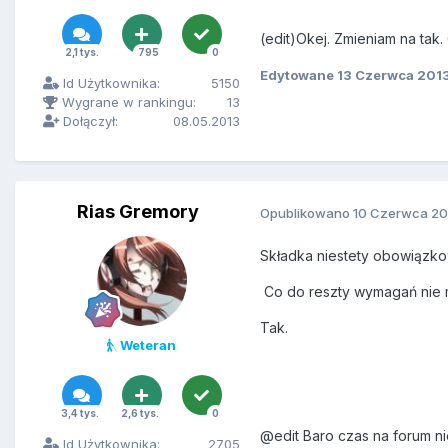
(edit)Okej. Zmieniam na tak.
2,1 tys.
795
0
Edytowane
13 Czerwca 201
Id Użytkownika:
5150
Wygrane w rankingu:
13
Dołączył:
08.05.2013
Rias Gremory
Opublikowano
10 Czerwca 20
Składka niestety obowiązko
Co do reszty wymagań nie 
Tak.
Weteran
3,4 tys.
2,6 tys.
0
@edit Baro czas na forum ni
Id Użytkownika:
2705