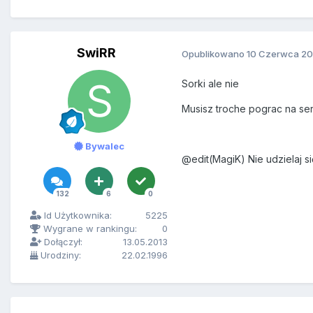
SwiRR
Opublikowano
10 Czerwca 20
Sorki ale nie
Musisz troche pograc na ser
Bywalec
@edit(MagiK) Nie udzielaj s
132
6
0
Id Użytkownika:
5225
Wygrane w rankingu:
0
Dołączył:
13.05.2013
Urodziny:
22.02.1996