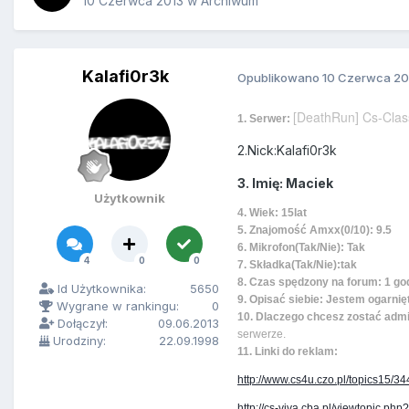
10 Czerwca 2013
w
Archiwum
Kalafi0r3k
Opublikowano
10 Czerwca 20
[DeathRun] Cs-Class
1. Serwer:
2.Nick:Kalafi0r3k
3. Imię: Maciek
Użytkownik
4. Wiek: 15lat
5. Znajomość Amxx(0/10): 9.5
6. Mikrofon(Tak/Nie): Tak
4
0
0
7. Składka(Tak/Nie):tak
8. Czas spędzony na forum: 1 g
Id Użytkownika:
5650
9. Opisać siebie: Jestem ogarni
Wygrane w rankingu:
0
10. Dlaczego chcesz zostać adm
Dołączył:
09.06.2013
serwerze.
Urodziny:
22.09.1998
11. Linki do reklam:
http://www.cs4u.czo.pl/topics15/
http://cs-viva.cba.pl/viewtopic.p