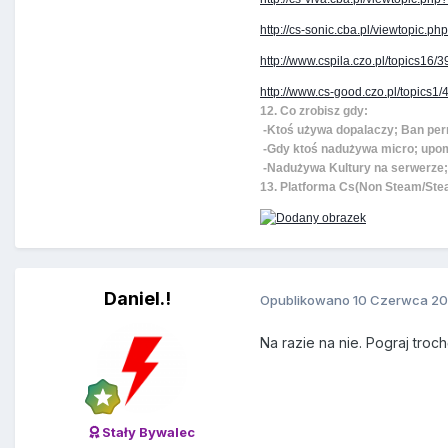
http://cs-sonic.cba.pl/viewtopic.p
http://www.cspila.czo.pl/topics16
http://www.cs-good.czo.pl/topics
12. Co zrobisz gdy:
-Ktoś używa dopalaczy; Ban pe
-Gdy ktoś nadużywa micro; upom
-Nadużywa Kultury na serwerze;
13. Platforma Cs(Non Steam/St
Daniel.!
Opublikowano
10 Czerwca 20
Na razie na nie. Pograj troc
Stały Bywalec