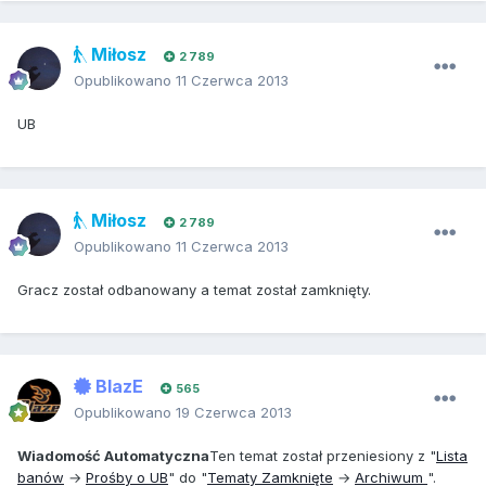
Miłosz
2 789
Opublikowano
11 Czerwca 2013
UB
Miłosz
2 789
Opublikowano
11 Czerwca 2013
Gracz został odbanowany a temat został zamknięty.
BlazE
565
Opublikowano
19 Czerwca 2013
Wiadomość Automatyczna
Ten temat został przeniesiony z "
Lista
banów
→
Prośby o UB
" do "
Tematy Zamknięte
→
Archiwum
".