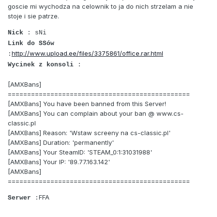
goscie mi wychodza na celownik to ja do nich strzelam a nie
stoje i sie patrze.
Nick
: sNi
Link do SSów
http://www.upload.ee/files/3375861/office.rar.html
:
Wycinek z konsoli
:
[AMXBans]
===============================================
[AMXBans] You have been banned from this Server!
[AMXBans] You can complain about your ban @ www.cs-
classic.pl
[AMXBans] Reason: 'Wstaw screeny na cs-classic.pl'
[AMXBans] Duration: 'permanently'
[AMXBans] Your SteamID: 'STEAM_0:1:31031988'
[AMXBans] Your IP: '89.77.163.142'
[AMXBans]
===============================================
FFA
Serwer
: