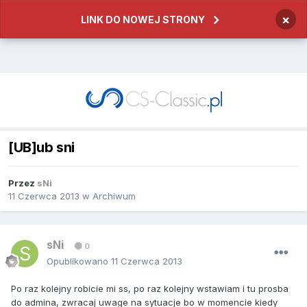
×
LINK DO NOWEJ STRONY
[UB]ub sni
Przez
sNi
11 Czerwca 2013
w
Archiwum
sNi
0
Opublikowano
11 Czerwca 2013
Po raz kolejny robicie mi ss, po raz kolejny wstawiam i tu prosba
do admina, zwracaj uwage na sytuacje bo w momencie kiedy